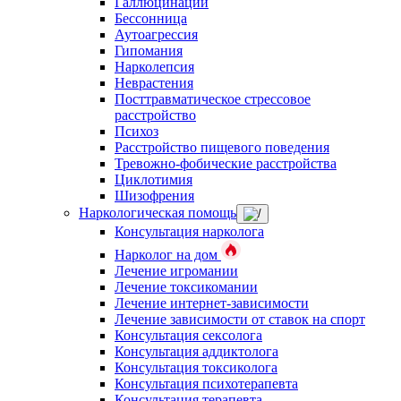
Галлюцинации
Бессонница
Аутоагрессия
Гипомания
Нарколепсия
Неврастения
Посттравматическое стрессовое
расстройство
Психоз
Расстройство пищевого поведения
Тревожно-фобические расстройства
Циклотимия
Шизофрения
Наркологическая помощь
Консультация нарколога
Нарколог на дом
Лечение игромании
Лечение токсикомании
Лечение интернет-зависимости
Лечение зависимости от ставок на спорт
Консультация сексолога
Консультация аддиктолога
Консультация токсиколога
Консультация психотерапевта
Консультация терапевта