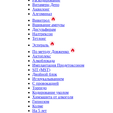
Раскодирование
Витамерц Депо
Аквилонг
Алгоминал
Вивитрол
Вшивание ампулы
Дисульфирам
Налтрексон
Тетлонг
Эспераль
По методу Довженко
Актоплекс
Алкоблокада
Имплантация Продетоксоном
SIT (MST)
Двойной блок
Иглоукалыванием
С провокацией
Торпедо
Кодирование уколом
Химзащита от алкоголя
Гипнозом
Колме
На 5 лет