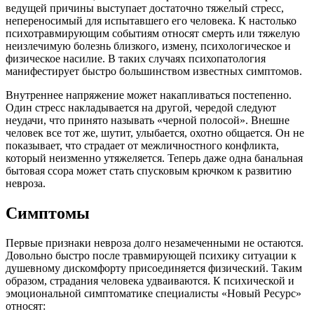
ведущей причины выступает достаточно тяжелый стресс,
непереносимый для испытавшего его человека. К настолько
психотравмирующим событиям относят смерть или тяжелую
неизлечимую болезнь близкого, измену, психологическое и
физическое насилие. В таких случаях психопатология
манифестирует быстро большинством известных симптомов.
Внутреннее напряжение может накапливаться постепенно.
Один стресс накладывается на другой, чередой следуют
неудачи, что принято называть «черной полосой». Внешне
человек все тот же, шутит, улыбается, охотно общается. Он не
показывает, что страдает от межличностного конфликта,
который неизменно утяжеляется. Теперь даже одна банальная
бытовая ссора может стать спусковым крючком к развитию
невроза.
Симптомы
Первые признаки невроза долго незамеченными не остаются.
Довольно быстро после травмирующей психику ситуации к
душевному дискомфорту присоединяется физический. Таким
образом, страдания человека удваиваются. К психической и
эмоциональной симптоматике специалисты «Новый Ресурс»
относят: