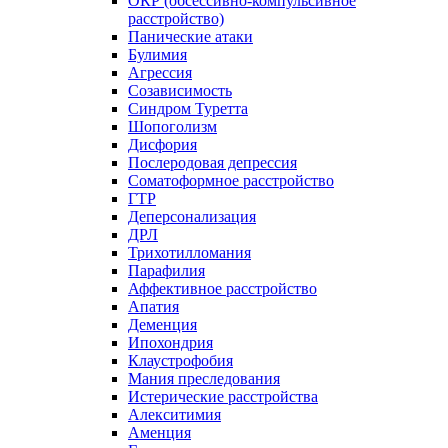
ОКР (обсессивно-компульсивное
расстройство)
Панические атаки
Булимия
Агрессия
Созависимость
Синдром Туретта
Шопоголизм
Дисфория
Послеродовая депрессия
Соматоформное расстройство
ГТР
Деперсонализация
ДРЛ
Трихотилломания
Парафилия
Аффективное расстройство
Апатия
Деменция
Ипохондрия
Клаустрофобия
Мания преследования
Истерические расстройства
Алекситимия
Аменция