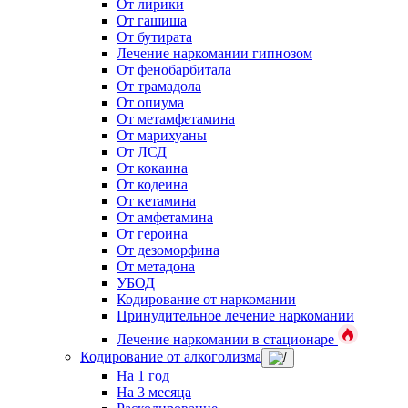
От лирики
От гашиша
От бутирата
Лечение наркомании гипнозом
От фенобарбитала
От трамадола
От опиума
От метамфетамина
От марихуаны
От ЛСД
От кокаина
От кодеина
От кетамина
От амфетамина
От героина
От дезоморфина
От метадона
УБОД
Кодирование от наркомании
Принудительное лечение наркомании
Лечение наркомании в стационаре
Кодирование от алкоголизма
На 1 год
На 3 месяца