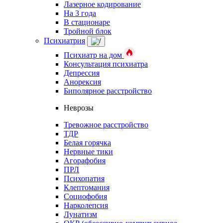
Лазерное кодирование
На 3 года
В стационаре
Тройной блок
Психиатрия
Психиатр на дом
Консультация психиатра
Депрессия
Анорексия
Биполярное расстройство
Неврозы
Тревожное расстройство
ТДР
Белая горячка
Нервные тики
Агорафобия
ПРЛ
Психопатия
Клептомания
Социофобия
Нарколепсия
Лунатизм