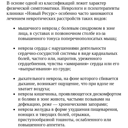
В основе одной из классификаций лежит характер
физической симптоматики. Неврологи и психотерапевты
клиники «Новый Ресурс» особенно часто занимаются
лечением невротических расстройств таких видов:
мышечного невроза
с болевым синдромом в зоне
лица, в суставах и позвоночном столбе из-за
повышенного тонуса поперечнополосатых мышц;
невроза сердца с нарушениями деятельности
сердечно-сосудистой системы в виде кардиальных
болей, частого или, напротив, уреженного
сердцебиения, чувства «замирания» сердца или его
«выпрыгивания» из груди;
дыхательного невроза, на фоне которого сбивается
дыхание, возникает ощущение, что при вдохе не
хватает воздуха;
невроза кишечника, проявляющегося дискомфортом
и болями в зоне живота, частыми позывами на
дефекацию, реже — хроническими запорами;
невроза желудка в форме ухудшения пищеварения,
ноющих и тянущих болей, отрыжки,
приступообразной тошноты, ослабленного или
повышенного аппетита.