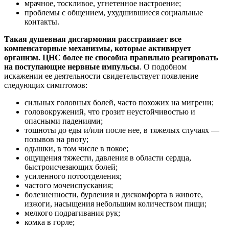
мрачное, тоскливое, угнетенное настроение;
проблемы с общением, ухудшившиеся социальные
контакты.
Такая душевная дисгармония расстраивает все
компенсаторные механизмы, которые активирует
организм. ЦНС более не способна правильно реагировать
на поступающие нервные импульсы
. О подобном
искажении ее деятельности свидетельствует появление
следующих симптомов:
сильных головных болей, часто похожих на мигрени;
головокружений, что грозит неустойчивостью и
опасными падениями;
тошноты до еды и/или после нее, в тяжелых случаях —
позывов на рвоту;
одышки, в том числе в покое;
ощущения тяжести, давления в области сердца,
быстроисчезающих болей;
усиленного потоотделения;
частого мочеиспускания;
болезненности, бурления и дискомфорта в животе,
изжоги, насыщения небольшим количеством пищи;
мелкого подрагивания рук;
комка в горле;