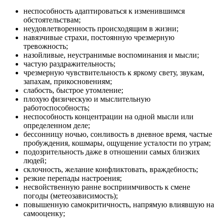
неспособность адаптироваться к изменившимся
обстоятельствам;
неудовлетворенность происходящим в жизни;
навязчивые страхи, постоянную чрезмерную
тревожность;
назойливые, неустранимые воспоминания и мысли;
частую раздражительность;
чрезмерную чувствительность к яркому свету, звукам,
запахам, прикосновениям;
слабость, быстрое утомление;
плохую физическую и мыслительную
работоспособность;
неспособность концентрации на одной мысли или
определенном деле;
бессонницу ночью, сонливость в дневное время, частые
пробуждения, кошмары, ощущение усталости по утрам;
подозрительность даже в отношении самых близких
людей;
склочность, желание конфликтовать, враждебность;
резкие перепады настроения;
несвойственную ранне восприимчивость к смене
погоды (метеозависимость);
повышенную самокритичность, напрямую влиявшую на
самооценку;