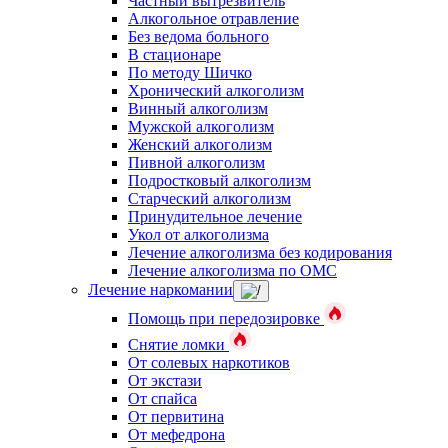
Частный вытрезвитель
Алкогольное отравление
Без ведома больного
В стационаре
По методу Шичко
Хронический алкоголизм
Винный алкоголизм
Мужской алкоголизм
Женский алкоголизм
Пивной алкоголизм
Подростковый алкоголизм
Старческий алкоголизм
Принудительное лечение
Укол от алкоголизма
Лечение алкоголизма без кодирования
Лечение алкоголизма по ОМС
Лечение наркомании
Помощь при передозировке
Снятие ломки
От солевых наркотиков
От экстази
От спайса
От первитина
От мефедрона