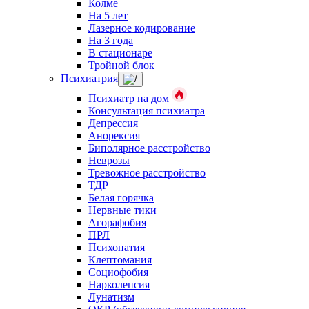
Колме
На 5 лет
Лазерное кодирование
На 3 года
В стационаре
Тройной блок
Психиатрия
Психиатр на дом
Консультация психиатра
Депрессия
Анорексия
Биполярное расстройство
Неврозы
Тревожное расстройство
ТДР
Белая горячка
Нервные тики
Агорафобия
ПРЛ
Психопатия
Клептомания
Социофобия
Нарколепсия
Лунатизм