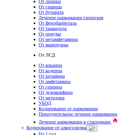
От лирики
От гашиша
От бутирата
Лечение наркомании гипнозом
От фенобарбитала
От трамадола
От опиума
От метамфетамина
От марихуаны
От ЛСД
От кокаина
От кодеина
От кетамина
От амфетамина
От героина
От дезоморфина
От метадона
УБОД
Кодирование от наркомании
Принудительное лечение наркомании
Лечение наркомании в стационаре
Кодирование от алкоголизма
На 1 год