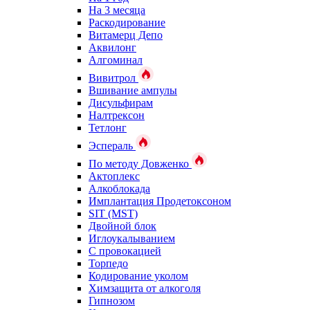
На 3 месяца
Раскодирование
Витамерц Депо
Аквилонг
Алгоминал
Вивитрол
Вшивание ампулы
Дисульфирам
Налтрексон
Тетлонг
Эспераль
По методу Довженко
Актоплекс
Алкоблокада
Имплантация Продетоксоном
SIT (MST)
Двойной блок
Иглоукалыванием
С провокацией
Торпедо
Кодирование уколом
Химзащита от алкоголя
Гипнозом