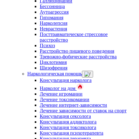
Галлюцинации
Бессонница
Аутоагрессия
Гипомания
Нарколепсия
Неврастения
Посттравматическое стрессовое
расстройство
Психоз
Расстройство пищевого поведения
Тревожно-фобические расстройства
Циклотимия
Шизофрения
Наркологическая помощь
Консультация нарколога
Нарколог на дом
Лечение игромании
Лечение токсикомании
Лечение интернет-зависимости
Лечение зависимости от ставок на спорт
Консультация сексолога
Консультация аддиктолога
Консультация токсиколога
Консультация психотерапевта
Консультация терапевта