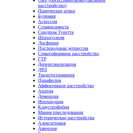
ОКР (обсессивно-компульсивное
расстройство)
Панические атаки
Булимия
Агрессия
Созависимость
Синдром Туретта
Шопоголизм
Дисфория
Послеродовая депрессия
Соматоформное расстройство
ГТР
Деперсонализация
ДРЛ
Трихотилломания
Парафилия
Аффективное расстройство
Апатия
Деменция
Ипохондрия
Клаустрофобия
Мания преследования
Истерические расстройства
Алекситимия
Аменция