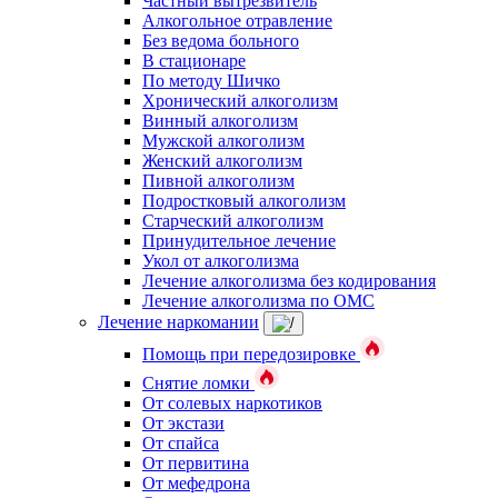
Частный вытрезвитель
Алкогольное отравление
Без ведома больного
В стационаре
По методу Шичко
Хронический алкоголизм
Винный алкоголизм
Мужской алкоголизм
Женский алкоголизм
Пивной алкоголизм
Подростковый алкоголизм
Старческий алкоголизм
Принудительное лечение
Укол от алкоголизма
Лечение алкоголизма без кодирования
Лечение алкоголизма по ОМС
Лечение наркомании
Помощь при передозировке
Снятие ломки
От солевых наркотиков
От экстази
От спайса
От первитина
От мефедрона