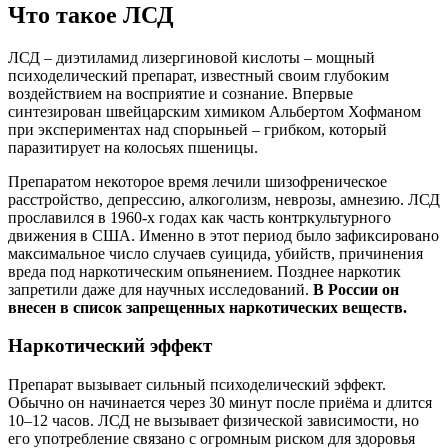
Что такое ЛСД
ЛСД – диэтиламид лизергиновой кислоты – мощный
психоделический препарат, известный своим глубоким
воздействием на восприятие и сознание. Впервые
синтезирован швейцарским химиком Альбертом Хофманом
при экспериментах над спорыньей – грибком, который
паразитирует на колосьях пшеницы.
Препаратом некоторое время лечили шизофреническое
расстройство, депрессию, алкоголизм, неврозы, амнезию. ЛСД
прославился в 1960-х годах как часть контркультурного
движения в США. Именно в этот период было зафиксировано
максимальное число случаев суицида, убийств, причинения
вреда под наркотическим опьянением. Позднее наркотик
запретили даже для научных исследований.
В России он
внесен в список запрещенных наркотических веществ.
Наркотический эффект
Препарат вызывает сильный психоделический эффект.
Обычно он начинается через 30 минут после приёма и длится
10–12 часов. ЛСД не вызывает физической зависимости, но
его употребление связано с огромным риском для здоровья