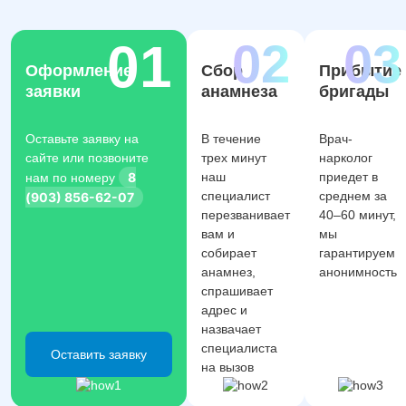
Оформление
Сбор
Прибытие
заявки
анамнеза
бригады
Оставьте заявку на
В течение
Врач-
сайте или позвоните
трех минут
нарколог
8
наш
приедет в
нам по номеру
специалист
среднем за
(903) 856-62-07
перезванивает
40–60 минут,
вам и
мы
собирает
гарантируем
анамнез,
анонимность
спрашивает
адрес и
назвачает
специалиста
Оставить заявку
на вызов