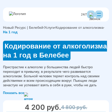
24/7
Новый Ресурс | Белебей
Услуги
Кодирование от алкоголизма
На 1 год
Кодирование от алкоголизма
на 1 год в Белебее
Пристрастие к алкоголю у большинства людей быстро
переходит в привычку, в результате чего развивается
алкоголизм. Больной человек теряет контроль над своими
действиями и всем происходящим вокруг. Пьющие люди
зачастую не успевают взять в себя в руки, чтобы не дать
болезни разрушить тело и стать причиной ухудшения
Показать все
психического состояния. Кодирование от алкоголизма на год
поможет остановить развитие зависимости и вернуть человека
к нормальной жизни.
4 200 руб.
4 800 руб.