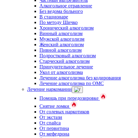
Частный вытрезвитель
Алкогольное отравление
Без ведома больного
В стационаре
По методу Шичко
Хронический алкоголизм
Винный алкоголизм
Мужской алкоголизм
Женский алкоголизм
Пивной алкоголизм
Подростковый алкоголизм
Старческий алкоголизм
Принудительное лечение
Укол от алкоголизма
Лечение алкоголизма без кодирования
Лечение алкоголизма по ОМС
Лечение наркомании
Помощь при передозировке
Снятие ломки
От солевых наркотиков
От экстази
От спайса
От первитина
От мефедрона