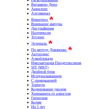
Раскодирование
Витамерц Депо
Аквилонг
Алгоминал
Вивитрол
Вшивание ампулы
Дисульфирам
Налтрексон
Тетлонг
Эспераль
По методу Довженко
Актоплекс
Алкоблокада
Имплантация Продетоксоном
SIT (MST)
Двойной блок
Иглоукалыванием
С провокацией
Торпедо
Кодирование уколом
Химзащита от алкоголя
Гипнозом
Колме
На 5 лет