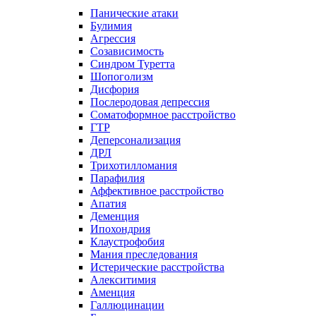
Панические атаки
Булимия
Агрессия
Созависимость
Синдром Туретта
Шопоголизм
Дисфория
Послеродовая депрессия
Соматоформное расстройство
ГТР
Деперсонализация
ДРЛ
Трихотилломания
Парафилия
Аффективное расстройство
Апатия
Деменция
Ипохондрия
Клаустрофобия
Мания преследования
Истерические расстройства
Алекситимия
Аменция
Галлюцинации