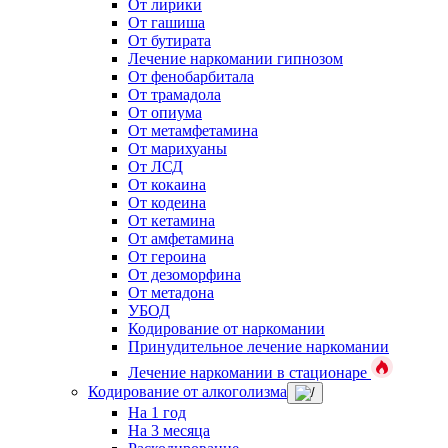
От лирики
От гашиша
От бутирата
Лечение наркомании гипнозом
От фенобарбитала
От трамадола
От опиума
От метамфетамина
От марихуаны
От ЛСД
От кокаина
От кодеина
От кетамина
От амфетамина
От героина
От дезоморфина
От метадона
УБОД
Кодирование от наркомании
Принудительное лечение наркомании
Лечение наркомании в стационаре
Кодирование от алкоголизма
На 1 год
На 3 месяца