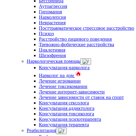
Бессонница
Аутоагрессия
Гипомания
Нарколепсия
Неврастения
Посттравматическое стрессовое расстройство
Психоз
Расстройство пищевого поведения
Тревожно-фобические расстройства
Циклотимия
Шизофрения
Наркологическая помощь
Консультация нарколога
Нарколог на дом
Лечение игромании
Лечение токсикомании
Лечение интернет-зависимости
Лечение зависимости от ставок на спорт
Консультация сексолога
Консультация аддиктолога
Консультация токсиколога
Консультация психотерапевта
Консультация терапевта
Реабилитация