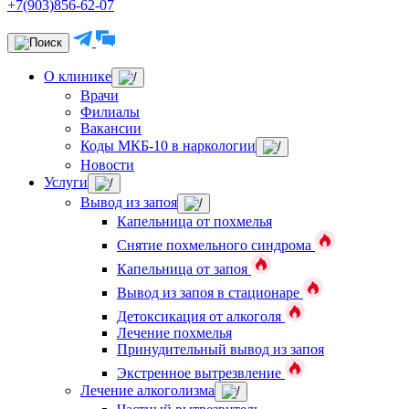
+7(903)856-62-07
О клинике
Врачи
Филиалы
Вакансии
Коды МКБ-10 в наркологии
Новости
Услуги
Вывод из запоя
Капельница от похмелья
Снятие похмельного синдрома
Капельница от запоя
Вывод из запоя в стационаре
Детоксикация от алкоголя
Лечение похмелья
Принудительный вывод из запоя
Экстренное вытрезвление
Лечение алкоголизма