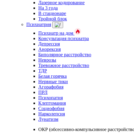
Лазерное кодирование
На 3 года
В стационаре
Тройной блок
Психиатрия
Психиатр на дом
Консультация психиатра
Депрессия
Анорексия
Биполярное расстройство
Неврозы
Тревожное расстройство
ТДР
Белая горячка
Нервные тики
Агорафобия
ПРЛ
Психопатия
Клептомания
Социофобия
Нарколепсия
Лунатизм
ОКР (обсессивно-компульсивное расстройств