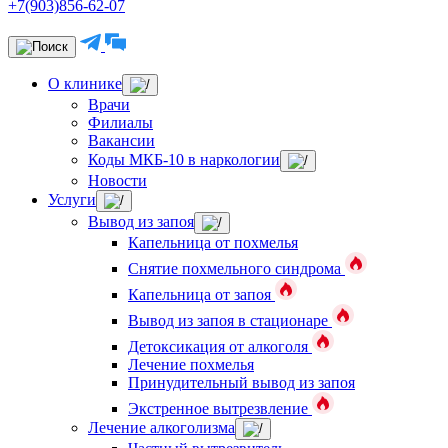
+7(903)856-62-07
О клинике
Врачи
Филиалы
Вакансии
Коды МКБ-10 в наркологии
Новости
Услуги
Вывод из запоя
Капельница от похмелья
Снятие похмельного синдрома
Капельница от запоя
Вывод из запоя в стационаре
Детоксикация от алкоголя
Лечение похмелья
Принудительный вывод из запоя
Экстренное вытрезвление
Лечение алкоголизма