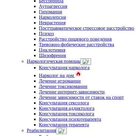
Бессонница
Аутоагрессия
Гипомания
Нарколепсия
Неврастения
Посттравматическое стрессовое расстройство
Психоз
Расстройство пищевого поведения
Тревожно-фобические расстройства
Циклотимия
Шизофрения
Наркологическая помощь
Консультация нарколога
Нарколог на дом
Лечение игромании
Лечение токсикомании
Лечение интернет-зависимости
Лечение зависимости от ставок на спорт
Консультация сексолога
Консультация аддиктолога
Консультация токсиколога
Консультация психотерапевта
Консультация терапевта
Реабилитация