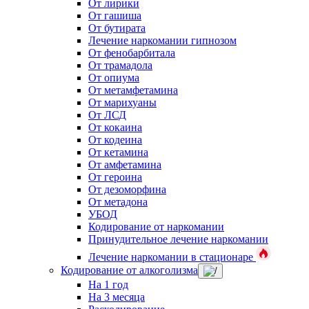
От лирики
От гашиша
От бутирата
Лечение наркомании гипнозом
От фенобарбитала
От трамадола
От опиума
От метамфетамина
От марихуаны
От ЛСД
От кокаина
От кодеина
От кетамина
От амфетамина
От героина
От дезоморфина
От метадона
УБОД
Кодирование от наркомании
Принудительное лечение наркомании
Лечение наркомании в стационаре
Кодирование от алкоголизма
На 1 год
На 3 месяца