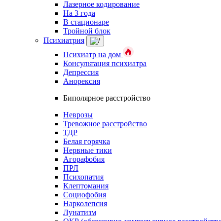
Лазерное кодирование
На 3 года
В стационаре
Тройной блок
Психиатрия
Психиатр на дом
Консультация психиатра
Депрессия
Анорексия
Биполярное расстройство
Неврозы
Тревожное расстройство
ТДР
Белая горячка
Нервные тики
Агорафобия
ПРЛ
Психопатия
Клептомания
Социофобия
Нарколепсия
Лунатизм