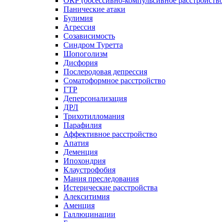
ОКР (обсессивно-компульсивное расстройств
Панические атаки
Булимия
Агрессия
Созависимость
Синдром Туретта
Шопоголизм
Дисфория
Послеродовая депрессия
Соматоформное расстройство
ГТР
Деперсонализация
ДРЛ
Трихотилломания
Парафилия
Аффективное расстройство
Апатия
Деменция
Ипохондрия
Клаустрофобия
Мания преследования
Истерические расстройства
Алекситимия
Аменция
Галлюцинации