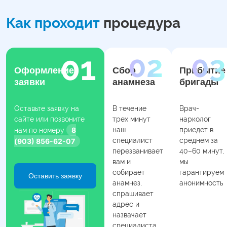
Как проходит
процедура
Оформление
Сбор
Прибытие
заявки
анамнеза
бригады
Оставьте заявку на
В течение
Врач-
сайте или позвоните
трех минут
нарколог
8
наш
приедет в
нам по номеру
специалист
среднем за
(903) 856-62-07
перезванивает
40–60 минут,
вам и
мы
собирает
гарантируем
Оставить заявку
анамнез,
анонимность
спрашивает
адрес и
назвачает
специалиста