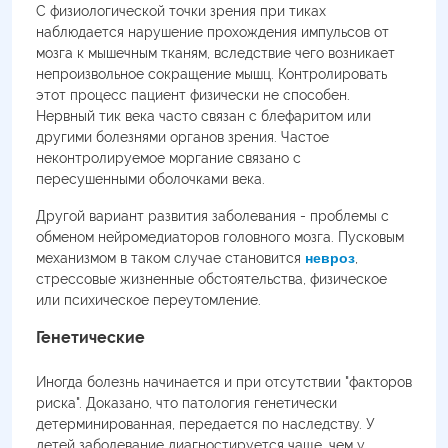
С физиологической точки зрения при тиках
наблюдается нарушение прохождения импульсов от
мозга к мышечным тканям, вследствие чего возникает
непроизвольное сокращение мышц. Контролировать
этот процесс пациент физически не способен.
Нервный тик века часто связан с блефаритом или
другими болезнями органов зрения. Частое
неконтролируемое моргание связано с
пересушенными оболочками века.
Другой вариант развития заболевания - проблемы с
обменом нейромедиаторов головного мозга. Пусковым
механизмом в таком случае становится
невроз
,
стрессовые жизненные обстоятельства, физическое
или психическое переутомление.
Генетические
Иногда болезнь начинается и при отсутствии "факторов
риска". Доказано, что патология генетически
детерминированная, передается по наследству. У
детей заболевание диагностируется чаще, чем у