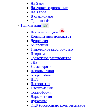
На 5 лет
Лазерное кодирование
На 3 года
В стационаре
Тройной блок
Психиатрия
Психиатр на дом
Консультация психиатра
Депрессия
Анорексия
Биполярное расстройство
Неврозы
Тревожное расстройство
ТДР
Белая горячка
Нервные тики
Агорафобия
ПРЛ
Психопатия
Клептомания
Социофобия
Нарколепсия
Лунатизм
ОКР (обсессивно-компульсивное