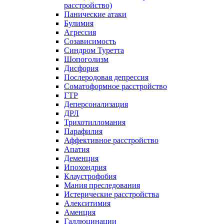
расстройство)
Панические атаки
Булимия
Агрессия
Созависимость
Синдром Туретта
Шопоголизм
Дисфория
Послеродовая депрессия
Соматоформное расстройство
ГТР
Деперсонализация
ДРЛ
Трихотилломания
Парафилия
Аффективное расстройство
Апатия
Деменция
Ипохондрия
Клаустрофобия
Мания преследования
Истерические расстройства
Алекситимия
Аменция
Галлюцинации