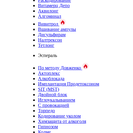
Раскодирование
Витамерц Депо
Аквилонг
Алгоминал
Вивитрол
Вшивание ампулы
Дисульфирам
Налтрексон
Тетлонг
Эспераль
По методу Довженко
Актоплекс
Алкоблокада
Имплантация Продетоксоном
SIT (MST)
Двойной блок
Иглоукалыванием
С провокацией
Торпедо
Кодирование уколом
Химзащита от алкоголя
Гипнозом
Колме