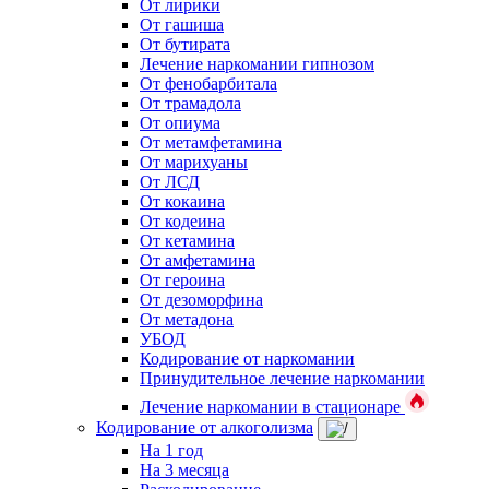
От лирики
От гашиша
От бутирата
Лечение наркомании гипнозом
От фенобарбитала
От трамадола
От опиума
От метамфетамина
От марихуаны
От ЛСД
От кокаина
От кодеина
От кетамина
От амфетамина
От героина
От дезоморфина
От метадона
УБОД
Кодирование от наркомании
Принудительное лечение наркомании
Лечение наркомании в стационаре
Кодирование от алкоголизма
На 1 год
На 3 месяца