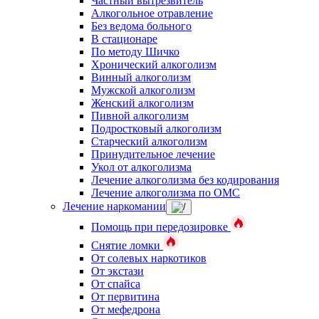
Частный вытрезвитель
Алкогольное отравление
Без ведома больного
В стационаре
По методу Шичко
Хронический алкоголизм
Винный алкоголизм
Мужской алкоголизм
Женский алкоголизм
Пивной алкоголизм
Подростковый алкоголизм
Старческий алкоголизм
Принудительное лечение
Укол от алкоголизма
Лечение алкоголизма без кодирования
Лечение алкоголизма по ОМС
Лечение наркомании
Помощь при передозировке
Снятие ломки
От солевых наркотиков
От экстази
От спайса
От первитина
От мефедрона