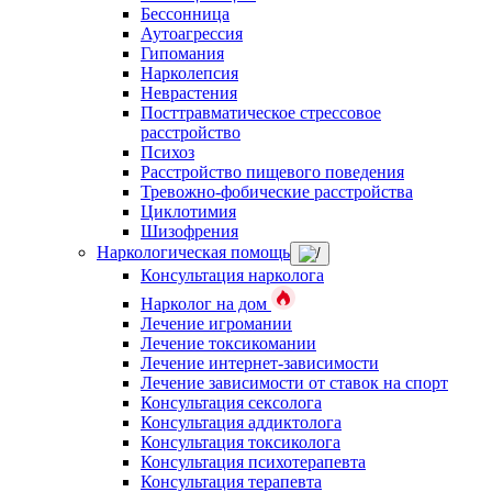
Бессонница
Аутоагрессия
Гипомания
Нарколепсия
Неврастения
Посттравматическое стрессовое
расстройство
Психоз
Расстройство пищевого поведения
Тревожно-фобические расстройства
Циклотимия
Шизофрения
Наркологическая помощь
Консультация нарколога
Нарколог на дом
Лечение игромании
Лечение токсикомании
Лечение интернет-зависимости
Лечение зависимости от ставок на спорт
Консультация сексолога
Консультация аддиктолога
Консультация токсиколога
Консультация психотерапевта
Консультация терапевта