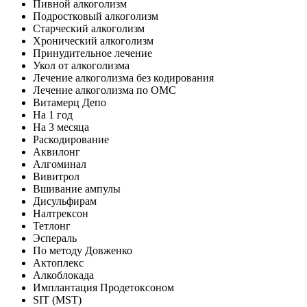
Пивной алкоголизм
Подростковый алкоголизм
Старческий алкоголизм
Хронический алкоголизм
Принудительное лечение
Укол от алкоголизма
Лечение алкоголизма без кодирования
Лечение алкоголизма по ОМС
Витамерц Депо
На 1 год
На 3 месяца
Раскодирование
Аквилонг
Алгоминал
Вивитрол
Вшивание ампулы
Дисульфирам
Налтрексон
Тетлонг
Эспераль
По методу Довженко
Актоплекс
Алкоблокада
Имплантация Продетоксоном
SIT (MST)