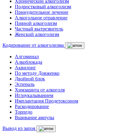
Хронический алкоголизм
Подростковый алкоголизм
Принудительное лечение
Алкогольное отравление
Пивной алкоголизм
Частный вытрезвитель
Женский алкоголизм
Кодирование от алкоголизма
Алгоминал
Алкоблокада
Аквилонг
По методу Довженко
Двойной блок
Эспераль
Химзащита от алкоголя
Иглоукалыванием
Имплантация Продетоксоном
Раскодирование
Торпедо
Вшивание ампулы
Вывод из запоя