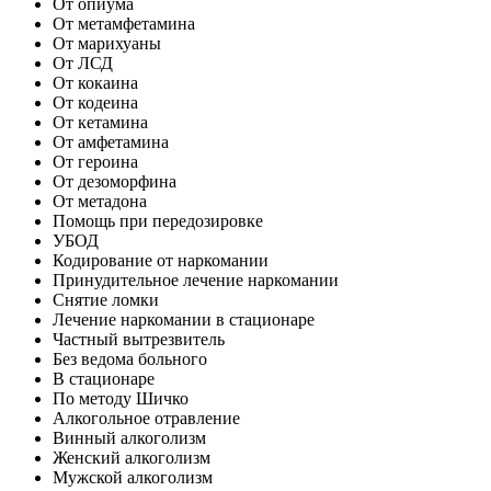
От опиума
От метамфетамина
От марихуаны
От ЛСД
От кокаина
От кодеина
От кетамина
От амфетамина
От героина
От дезоморфина
От метадона
Помощь при передозировке
УБОД
Кодирование от наркомании
Принудительное лечение наркомании
Снятие ломки
Лечение наркомании в стационаре
Частный вытрезвитель
Без ведома больного
В стационаре
По методу Шичко
Алкогольное отравление
Винный алкоголизм
Женский алкоголизм
Мужской алкоголизм