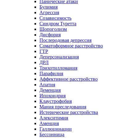
Панические атаки
Булимия
Агрессия
Созависимость
Синдром Туретта
Шопоголизм
Дисфория
Послеродовая депрессия
Соматоформное расстройство
ГТР
Деперсонализация
ДРЛ
Трихотилломания
Парафилия
Аффективное расстройство
Апатия
Деменция
Ипохондрия
Клаустрофобия
Мания преследования
Истерические расстройства
Алекситимия
Аменция
Галлюцинации
Бессонница