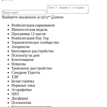
Выберете оказанную услугу*
Реабилитация наркоманов
Миннесотская модель
Программа 12 шагов
Реабилитация Day Top
Терапевтическое сообщество
Анорексия
Биполярное расстройство
Психиатр на дом
Клептомания
Неврозы
Тревожное расстройство
Синдром Туретта
ТДР
Белая горячка
Нервные тики
Агорафобия
ПРЛ
Дисфория
Психопатия
Консультация психиатра