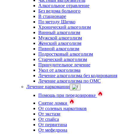
Частный вытрезвитель
Алкогольное отравление
Без ведома больного
В стационаре
По методу Шичко
Хронический алкоголизм
Винный алкоголизм
Мужской алкоголизм
Женский алкоголизм
Пивной алкоголизм
Подростковый алкоголизм
Старческий алкоголизм
Принудительное лечение
Укол от алкоголизма
Лечение алкоголизма без кодирования
Лечение алкоголизма по ОМС
Лечение наркомании
Помощь при передозировке
Снятие ломки
От солевых наркотиков
От экстази
От спайса
От первитина
От мефедрона