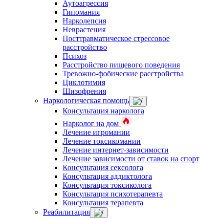
Аутоагрессия
Гипомания
Нарколепсия
Неврастения
Посттравматическое стрессовое
расстройство
Психоз
Расстройство пищевого поведения
Тревожно-фобические расстройства
Циклотимия
Шизофрения
Наркологическая помощь
Консультация нарколога
Нарколог на дом
Лечение игромании
Лечение токсикомании
Лечение интернет-зависимости
Лечение зависимости от ставок на спорт
Консультация сексолога
Консультация аддиктолога
Консультация токсиколога
Консультация психотерапевта
Консультация терапевта
Реабилитация