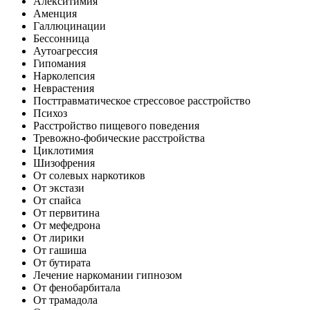
Алекситимия
Аменция
Галлюцинации
Бессонница
Аутоагрессия
Гипомания
Нарколепсия
Неврастения
Посттравматическое стрессовое расстройство
Психоз
Расстройство пищевого поведения
Тревожно-фобические расстройства
Циклотимия
Шизофрения
От солевых наркотиков
От экстази
От спайса
От первитина
От мефедрона
От лирики
От гашиша
От бутирата
Лечение наркомании гипнозом
От фенобарбитала
От трамадола