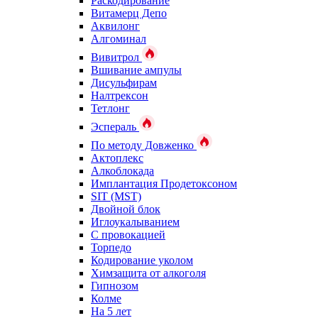
Раскодирование
Витамерц Депо
Аквилонг
Алгоминал
Вивитрол
Вшивание ампулы
Дисульфирам
Налтрексон
Тетлонг
Эспераль
По методу Довженко
Актоплекс
Алкоблокада
Имплантация Продетоксоном
SIT (MST)
Двойной блок
Иглоукалыванием
С провокацией
Торпедо
Кодирование уколом
Химзащита от алкоголя
Гипнозом
Колме
На 5 лет