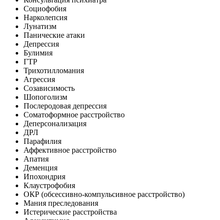
Социофобия
Нарколепсия
Лунатизм
Панические атаки
Депрессия
Булимия
ГТР
Трихотилломания
Агрессия
Созависимость
Шопоголизм
Послеродовая депрессия
Соматоформное расстройство
Деперсонализация
ДРЛ
Парафилия
Аффективное расстройство
Апатия
Деменция
Ипохондрия
Клаустрофобия
ОКР (обсессивно-компульсивное расстройство)
Мания преследования
Истерические расстройства