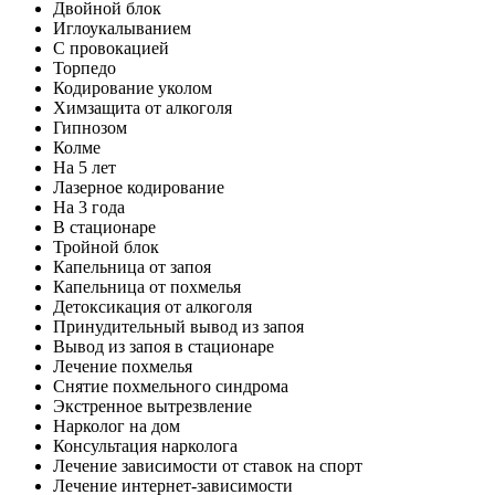
Двойной блок
Иглоукалыванием
С провокацией
Торпедо
Кодирование уколом
Химзащита от алкоголя
Гипнозом
Колме
На 5 лет
Лазерное кодирование
На 3 года
В стационаре
Тройной блок
Капельница от запоя
Капельница от похмелья
Детоксикация от алкоголя
Принудительный вывод из запоя
Вывод из запоя в стационаре
Лечение похмелья
Снятие похмельного синдрома
Экстренное вытрезвление
Нарколог на дом
Консультация нарколога
Лечение зависимости от ставок на спорт
Лечение интернет-зависимости