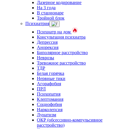
Лазерное кодирование
На 3 года
В стационаре
Тройной блок
Психиатрия
Психиатр на дом
Консультация психиатра
Депрессия
Анорексия
Биполярное расстройство
Неврозы
Тревожное расстройство
ТДР
Белая горячка
Нервные тики
Агорафобия
ПРЛ
Психопатия
Клептомания
Социофобия
Нарколепсия
Лунатизм
ОКР (обсессивно-компульсивное
расстройство)