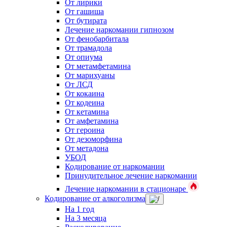
От лирики
От гашиша
От бутирата
Лечение наркомании гипнозом
От фенобарбитала
От трамадола
От опиума
От метамфетамина
От марихуаны
От ЛСД
От кокаина
От кодеина
От кетамина
От амфетамина
От героина
От дезоморфина
От метадона
УБОД
Кодирование от наркомании
Принудительное лечение наркомании
Лечение наркомании в стационаре
Кодирование от алкоголизма
На 1 год
На 3 месяца