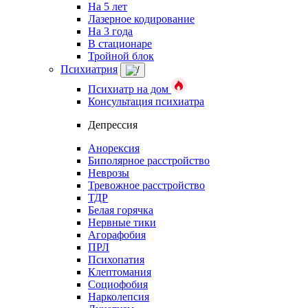
На 5 лет
Лазерное кодирование
На 3 года
В стационаре
Тройной блок
Психиатрия
Психиатр на дом
Консультация психиатра
Депрессия
Анорексия
Биполярное расстройство
Неврозы
Тревожное расстройство
ТДР
Белая горячка
Нервные тики
Агорафобия
ПРЛ
Психопатия
Клептомания
Социофобия
Нарколепсия