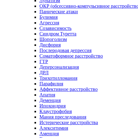
Лунатизм
ОКР (обсессивно-компульсивное расстройств
Панические атаки
Булимия
Агрессия
Созависимость
Синдром Туретта
Шопоголизм
Дисфория
Послеродовая депрессия
Соматоформное расстройство
ГТР
Деперсонализация
ДРЛ
Трихотилломания
Парафилия
Аффективное расстройство
Апатия
Деменция
Ипохондрия
Клаустрофобия
Мания преследования
Истерические расстройства
Алекситимия
Аменция