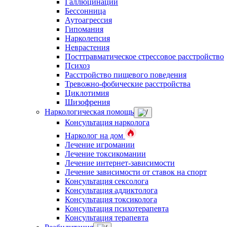
Галлюцинации
Бессонница
Аутоагрессия
Гипомания
Нарколепсия
Неврастения
Посттравматическое стрессовое расстройство
Психоз
Расстройство пищевого поведения
Тревожно-фобические расстройства
Циклотимия
Шизофрения
Наркологическая помощь
Консультация нарколога
Нарколог на дом
Лечение игромании
Лечение токсикомании
Лечение интернет-зависимости
Лечение зависимости от ставок на спорт
Консультация сексолога
Консультация аддиктолога
Консультация токсиколога
Консультация психотерапевта
Консультация терапевта