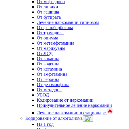
От мефедрона
От лирики
От гашиша
От бутирата
Лечение наркомании гипнозом
От фенобарбитала
От трамадола
От опиума
От метамфетамина
От марихуаны
От ЛСД
От кокаина
От кодеина
От кетамина
От амфетамина
От героина
От дезоморфина
От метадона
УБОД
Кодирование от наркомании
Принудительное лечение наркомании
Лечение наркомании в стационаре
Кодирование от алкоголизма
На 1 год