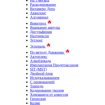
На 3 месяца
Раскодирование
Витамерц Депо
Аквилонг
Алгоминал
Вивитрол
Вшивание ампулы
Дисульфирам
Налтрексон
Тетлонг
Эспераль
По методу Довженко
Актоплекс
Алкоблокада
Имплантация Продетоксоном
SIT (MST)
Двойной блок
Иглоукалыванием
С провокацией
Торпедо
Кодирование уколом
Химзащита от алкоголя
Гипнозом
Колме