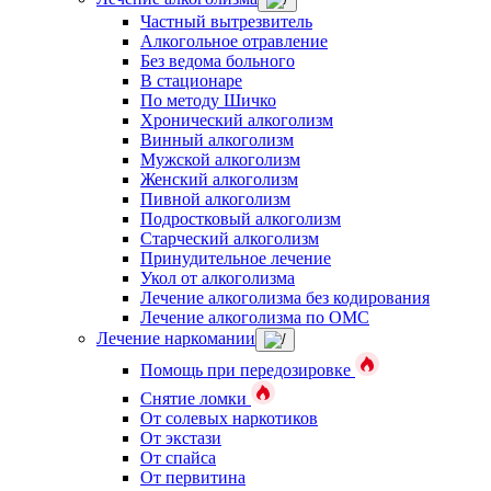
Частный вытрезвитель
Алкогольное отравление
Без ведома больного
В стационаре
По методу Шичко
Хронический алкоголизм
Винный алкоголизм
Мужской алкоголизм
Женский алкоголизм
Пивной алкоголизм
Подростковый алкоголизм
Старческий алкоголизм
Принудительное лечение
Укол от алкоголизма
Лечение алкоголизма без кодирования
Лечение алкоголизма по ОМС
Лечение наркомании
Помощь при передозировке
Снятие ломки
От солевых наркотиков
От экстази
От спайса
От первитина