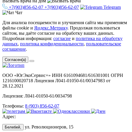
Вызвать врача
на дом
+7(903)856-62-07
+7(903)856-62-07
Telegram
Чат
Для анализа посещаемости и улучшения сайта мы применяем
файлы cookie и
Яндекс.Метрику
. Продолжая пользоваться
сайтом, вы даёте согласие на обработку ваших данных.
Подробная информация:
согласие
и
политика на обработку
данных
,
политика конфиденциальности
,
пользовательское
соглашение
.
Согласен(а)
ООО «ЮгЭкоСервис+» ИНН 6161094681/616301001 ОГРН
1216100020718 Лицензия Л041-01050-61/00347983 от
28.12.2021
Лицензия: Л041-01050-61/0034798
Телефоны:
8 (903) 856-62-07
Адрес:
ул. Революционеров, 15
Белебей,