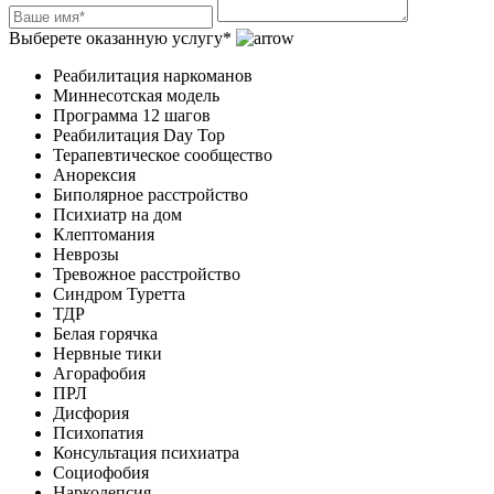
Выберете оказанную услугу*
Реабилитация наркоманов
Миннесотская модель
Программа 12 шагов
Реабилитация Day Top
Терапевтическое сообщество
Анорексия
Биполярное расстройство
Психиатр на дом
Клептомания
Неврозы
Тревожное расстройство
Синдром Туретта
ТДР
Белая горячка
Нервные тики
Агорафобия
ПРЛ
Дисфория
Психопатия
Консультация психиатра
Социофобия
Нарколепсия