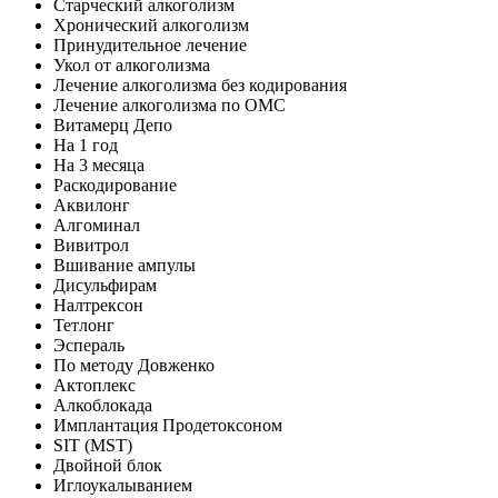
Старческий алкоголизм
Хронический алкоголизм
Принудительное лечение
Укол от алкоголизма
Лечение алкоголизма без кодирования
Лечение алкоголизма по ОМС
Витамерц Депо
На 1 год
На 3 месяца
Раскодирование
Аквилонг
Алгоминал
Вивитрол
Вшивание ампулы
Дисульфирам
Налтрексон
Тетлонг
Эспераль
По методу Довженко
Актоплекс
Алкоблокада
Имплантация Продетоксоном
SIT (MST)
Двойной блок
Иглоукалыванием