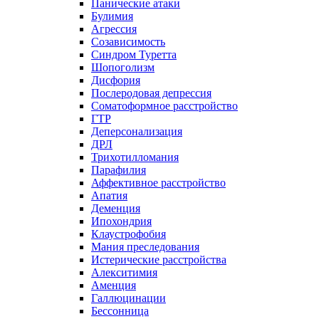
Панические атаки
Булимия
Агрессия
Созависимость
Синдром Туретта
Шопоголизм
Дисфория
Послеродовая депрессия
Соматоформное расстройство
ГТР
Деперсонализация
ДРЛ
Трихотилломания
Парафилия
Аффективное расстройство
Апатия
Деменция
Ипохондрия
Клаустрофобия
Мания преследования
Истерические расстройства
Алекситимия
Аменция
Галлюцинации
Бессонница