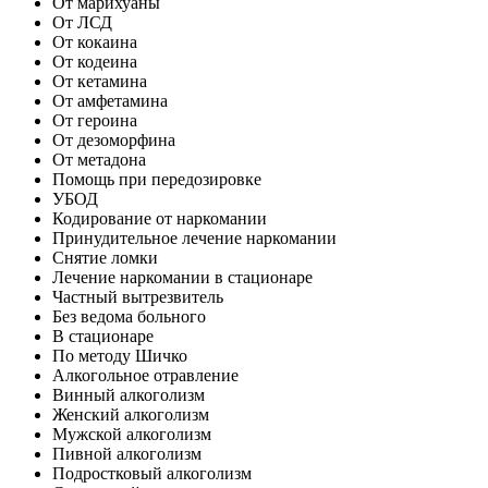
От марихуаны
От ЛСД
От кокаина
От кодеина
От кетамина
От амфетамина
От героина
От дезоморфина
От метадона
Помощь при передозировке
УБОД
Кодирование от наркомании
Принудительное лечение наркомании
Снятие ломки
Лечение наркомании в стационаре
Частный вытрезвитель
Без ведома больного
В стационаре
По методу Шичко
Алкогольное отравление
Винный алкоголизм
Женский алкоголизм
Мужской алкоголизм
Пивной алкоголизм
Подростковый алкоголизм