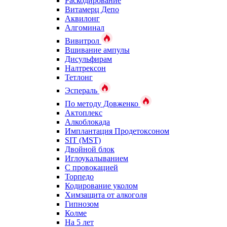
Раскодирование
Витамерц Депо
Аквилонг
Алгоминал
Вивитрол
Вшивание ампулы
Дисульфирам
Налтрексон
Тетлонг
Эспераль
По методу Довженко
Актоплекс
Алкоблокада
Имплантация Продетоксоном
SIT (MST)
Двойной блок
Иглоукалыванием
С провокацией
Торпедо
Кодирование уколом
Химзащита от алкоголя
Гипнозом
Колме
На 5 лет