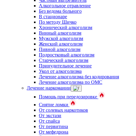
Частный вытрезвитель
Алкогольное отравление
Без ведома больного
В стационаре
По методу Шичко
Хронический алкоголизм
Винный алкоголизм
Мужской алкоголизм
Женский алкоголизм
Пивной алкоголизм
Подростковый алкоголизм
Старческий алкоголизм
Принудительное лечение
Укол от алкоголизма
Лечение алкоголизма без кодирования
Лечение алкоголизма по ОМС
Лечение наркомании
Помощь при передозировке
Снятие ломки
От солевых наркотиков
От экстази
От спайса
От первитина
От мефедрона