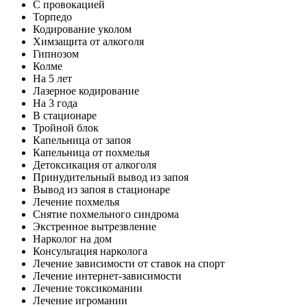
С провокацией
Торпедо
Кодирование уколом
Химзащита от алкоголя
Гипнозом
Колме
На 5 лет
Лазерное кодирование
На 3 года
В стационаре
Тройной блок
Капельница от запоя
Капельница от похмелья
Детоксикация от алкоголя
Принудительный вывод из запоя
Вывод из запоя в стационаре
Лечение похмелья
Снятие похмельного синдрома
Экстренное вытрезвление
Нарколог на дом
Консультация нарколога
Лечение зависимости от ставок на спорт
Лечение интернет-зависимости
Лечение токсикомании
Лечение игромании