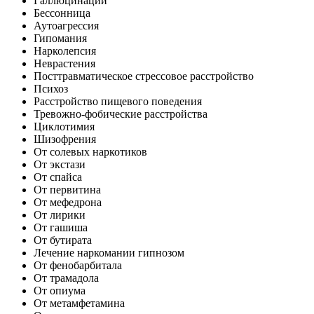
Галлюцинации
Бессонница
Аутоагрессия
Гипомания
Нарколепсия
Неврастения
Посттравматическое стрессовое расстройство
Психоз
Расстройство пищевого поведения
Тревожно-фобические расстройства
Циклотимия
Шизофрения
От солевых наркотиков
От экстази
От спайса
От первитина
От мефедрона
От лирики
От гашиша
От бутирата
Лечение наркомании гипнозом
От фенобарбитала
От трамадола
От опиума
От метамфетамина