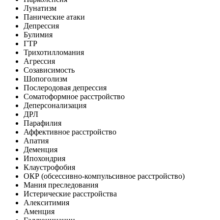
Лунатизм
Панические атаки
Депрессия
Булимия
ГТР
Трихотилломания
Агрессия
Созависимость
Шопоголизм
Послеродовая депрессия
Соматоформное расстройство
Деперсонализация
ДРЛ
Парафилия
Аффективное расстройство
Апатия
Деменция
Ипохондрия
Клаустрофобия
ОКР (обсессивно-компульсивное расстройство)
Мания преследования
Истерические расстройства
Алекситимия
Аменция