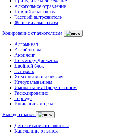
Принудительное лечение
Алкогольное отравление
Пивной алкоголизм
Частный вытрезвитель
Женский алкоголизм
Кодирование от алкоголизма
Алгоминал
Алкоблокада
Аквилонг
По методу Довженко
Двойной блок
Эспераль
Химзащита от алкоголя
Иглоукалыванием
Имплантация Продетоксоном
Раскодирование
Торпедо
Вшивание ампулы
Вывод из запоя
Детоксикация от алкоголя
Капельница от запоя