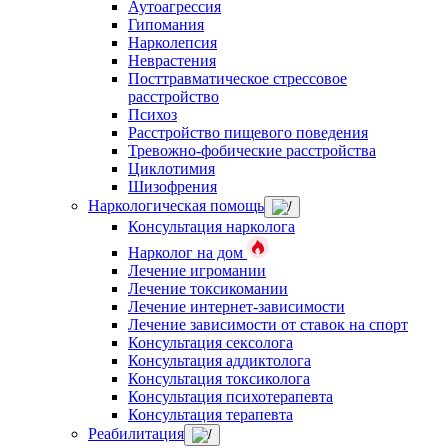
Аутоагрессия
Гипомания
Нарколепсия
Неврастения
Посттравматическое стрессовое
расстройство
Психоз
Расстройство пищевого поведения
Тревожно-фобические расстройства
Циклотимия
Шизофрения
Наркологическая помощь
Консультация нарколога
Нарколог на дом
Лечение игромании
Лечение токсикомании
Лечение интернет-зависимости
Лечение зависимости от ставок на спорт
Консультация сексолога
Консультация аддиктолога
Консультация токсиколога
Консультация психотерапевта
Консультация терапевта
Реабилитация