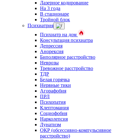
Лазерное кодирование
На 3 года
В стационаре
Тройной блок
Психиатрия
Психиатр на дом
Консультация психиатра
Депрессия
Анорексия
Биполярное расстройство
Неврозы
Тревожное расстройство
ТДР
Белая горячка
Нервные тики
Агорафобия
ПРЛ
Психопатия
Клептомания
Социофобия
Нарколепсия
Лунатизм
ОКР (обсессивно-компульсивное
расстройство)