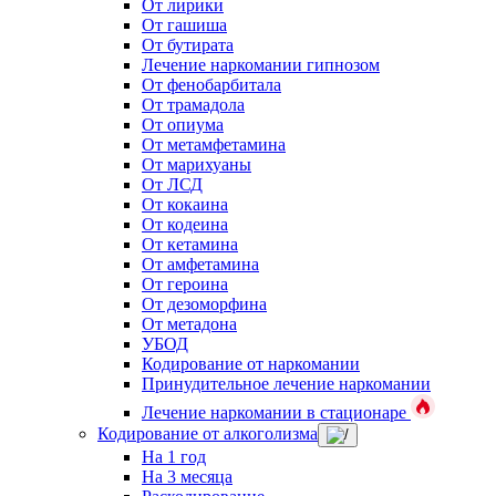
От лирики
От гашиша
От бутирата
Лечение наркомании гипнозом
От фенобарбитала
От трамадола
От опиума
От метамфетамина
От марихуаны
От ЛСД
От кокаина
От кодеина
От кетамина
От амфетамина
От героина
От дезоморфина
От метадона
УБОД
Кодирование от наркомании
Принудительное лечение наркомании
Лечение наркомании в стационаре
Кодирование от алкоголизма
На 1 год
На 3 месяца