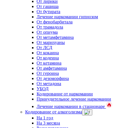
От лирики
От гашиша
От бутирата
Лечение наркомании гипнозом
От фенобарбитала
От трамадола
От опиума
От метамфетамина
От марихуаны
От ЛСД
От кокаина
От кодеина
От кетамина
От амфетамина
От героина
От дезоморфина
От метадона
УБОД
Кодирование от наркомании
Принудительное лечение наркомании
Лечение наркомании в стационаре
Кодирование от алкоголизма
На 1 год
На 3 месяца