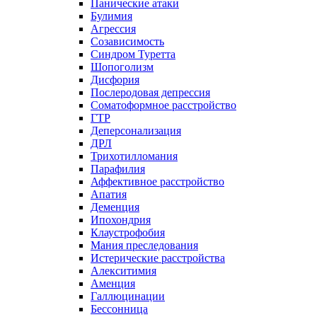
Панические атаки
Булимия
Агрессия
Созависимость
Синдром Туретта
Шопоголизм
Дисфория
Послеродовая депрессия
Соматоформное расстройство
ГТР
Деперсонализация
ДРЛ
Трихотилломания
Парафилия
Аффективное расстройство
Апатия
Деменция
Ипохондрия
Клаустрофобия
Мания преследования
Истерические расстройства
Алекситимия
Аменция
Галлюцинации
Бессонница