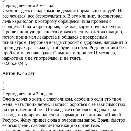
5
Период лечения 2 месяца
Именно здесь из наркоманов делают нормальных людей. Не
раз лечился, все безрезультатно. В эту клинику посоветовал
лечь кардиолог, к которому обращался из-за проблем с
сердцем. Палата просторная, светлая, кормят очень вкусно.
Прошел полную диагностику, качественную детоксикацию,
потом принимал лекарства и общался с прекрасным
психиатром. Персонал всегда спросит о здоровье, напомнит о
процедурах, расскажет, чтоб будет на обед. Родственники без
проблем меня навещали. С выписки прошло 11 месяцев,
наркотики я не употребляю, и не тянет.
02.05.2024 г.
Антон Р., 46 лет
4
4
Период лечения 2 недели
Очень сложно жить с алкоголиком, особенно если это твоя
жена, мать твоих детей. Пытался бороться с ее зависимостью
на протяжении 4 лет. Потом даже собирался подавать на
развод, но вовремя нашел информацию о клинике «Новый
Ресурс». Жену привез сюда в очередном запое. Врачи быстро
ее осмотрели, сделали детоксикацию организма,
спланировали, как будет проходить дальнейшее лечение.