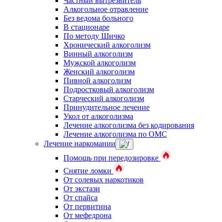
Частный вытрезвитель
Алкогольное отравление
Без ведома больного
В стационаре
По методу Шичко
Хронический алкоголизм
Винный алкоголизм
Мужской алкоголизм
Женский алкоголизм
Пивной алкоголизм
Подростковый алкоголизм
Старческий алкоголизм
Принудительное лечение
Укол от алкоголизма
Лечение алкоголизма без кодирования
Лечение алкоголизма по ОМС
Лечение наркомании
Помощь при передозировке
Снятие ломки
От солевых наркотиков
От экстази
От спайса
От первитина
От мефедрона