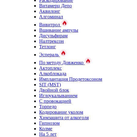
Раскодирование
Витамерц Депо
Аквилонг
Алгоминал
Вивитрол
Вшивание ампулы
Дисульфирам
Налтрексон
Тетлонг
Эспераль
По методу Довженко
Актоплекс
Алкоблокада
Имплантация Продетоксоном
SIT (MST)
Двойной блок
Иглоукалыванием
С провокацией
Торпедо
Кодирование уколом
Химзащита от алкоголя
Гипнозом
Колме
На 5 лет