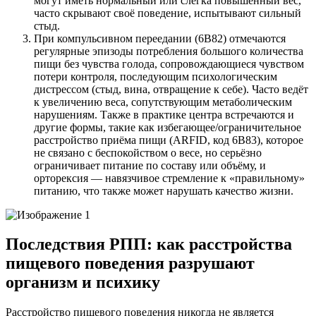
могут иметь нормальный или слегка повышенный вес,
часто скрывают своё поведение, испытывают сильный
стыд.
При компульсивном переедании (6B82) отмечаются
регулярные эпизоды потребления большого количества
пищи без чувства голода, сопровождающиеся чувством
потери контроля, последующим психологическим
дистрессом (стыд, вина, отвращение к себе). Часто ведёт
к увеличению веса, сопутствующим метаболическим
нарушениям. Также в практике центра встречаются и
другие формы, такие как избегающее/ограничительное
расстройство приёма пищи (ARFID, код 6B83), которое
не связано с беспокойством о весе, но серьёзно
ограничивает питание по составу или объёму, и
орторексия — навязчивое стремление к «правильному»
питанию, что также может нарушать качество жизни.
Последствия РПП: как расстройства
пищевого поведения разрушают
организм и психику
Расстройство пищевого поведения никогда не является