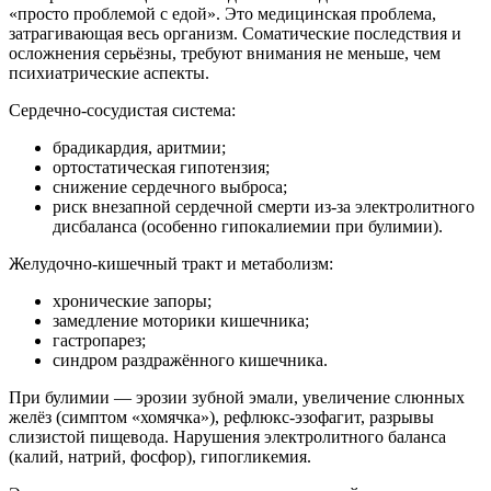
«просто проблемой с едой». Это медицинская проблема,
затрагивающая весь организм. Соматические последствия и
осложнения серьёзны, требуют внимания не меньше, чем
психиатрические аспекты.
Сердечно-сосудистая система:
брадикардия, аритмии;
ортостатическая гипотензия;
снижение сердечного выброса;
риск внезапной сердечной смерти из-за электролитного
дисбаланса (особенно гипокалиемии при булимии).
Желудочно-кишечный тракт и метаболизм:
хронические запоры;
замедление моторики кишечника;
гастропарез;
синдром раздражённого кишечника.
При булимии — эрозии зубной эмали, увеличение слюнных
желёз (симптом «хомячка»), рефлюкс-эзофагит, разрывы
слизистой пищевода. Нарушения электролитного баланса
(калий, натрий, фосфор), гипогликемия.