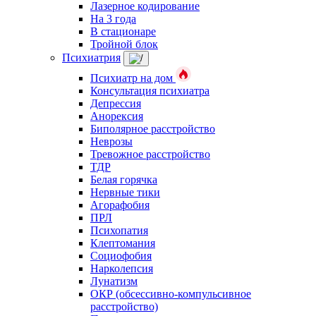
Лазерное кодирование
На 3 года
В стационаре
Тройной блок
Психиатрия
Психиатр на дом
Консультация психиатра
Депрессия
Анорексия
Биполярное расстройство
Неврозы
Тревожное расстройство
ТДР
Белая горячка
Нервные тики
Агорафобия
ПРЛ
Психопатия
Клептомания
Социофобия
Нарколепсия
Лунатизм
ОКР (обсессивно-компульсивное
расстройство)