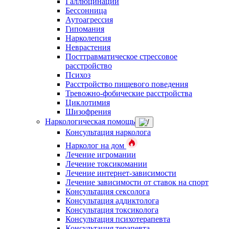
Галлюцинации
Бессонница
Аутоагрессия
Гипомания
Нарколепсия
Неврастения
Посттравматическое стрессовое
расстройство
Психоз
Расстройство пищевого поведения
Тревожно-фобические расстройства
Циклотимия
Шизофрения
Наркологическая помощь
Консультация нарколога
Нарколог на дом
Лечение игромании
Лечение токсикомании
Лечение интернет-зависимости
Лечение зависимости от ставок на спорт
Консультация сексолога
Консультация аддиктолога
Консультация токсиколога
Консультация психотерапевта
Консультация терапевта