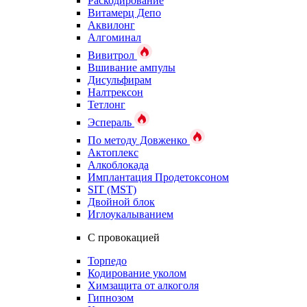
Раскодирование
Витамерц Депо
Аквилонг
Алгоминал
Вивитрол
Вшивание ампулы
Дисульфирам
Налтрексон
Тетлонг
Эспераль
По методу Довженко
Актоплекс
Алкоблокада
Имплантация Продетоксоном
SIT (MST)
Двойной блок
Иглоукалыванием
С провокацией
Торпедо
Кодирование уколом
Химзащита от алкоголя
Гипнозом