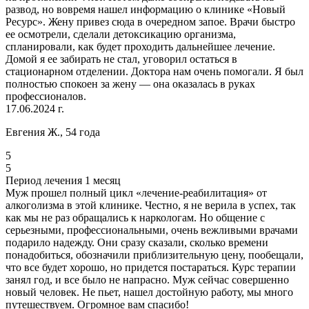
развод, но вовремя нашел информацию о клинике «Новый
Ресурс». Жену привез сюда в очередном запое. Врачи быстро
ее осмотрели, сделали детоксикацию организма,
спланировали, как будет проходить дальнейшее лечение.
Домой я ее забирать не стал, уговорил остаться в
стационарном отделении. Доктора нам очень помогали. Я был
полностью спокоен за жену — она оказалась в руках
профессионалов.
17.06.2024 г.
Евгения Ж., 54 года
5
5
Период лечения 1 месяц
Муж прошел полный цикл «лечение-реабилитация» от
алкоголизма в этой клинике. Честно, я не верила в успех, так
как мы не раз обращались к наркологам. Но общение с
серьезными, профессиональными, очень вежливыми врачами
подарило надежду. Они сразу сказали, сколько времени
понадобиться, обозначили приблизительную цену, пообещали,
что все будет хорошо, но придется постараться. Курс терапии
занял год, и все было не напрасно. Муж сейчас совершенно
новый человек. Не пьет, нашел достойную работу, мы много
путешествуем. Огромное вам спасибо!