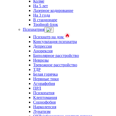
Колме
На 5 лет
Лазерное кодирование
На 3 года
В стационаре
Тройной блок
Психиатрия
Психиатр на дом
Консультация психиатра
Депрессия
Анорексия
Биполярное расстройство
Неврозы
Тревожное расстройство
ТДР
Белая горячка
Нервные тики
Агорафобия
ПРЛ
Психопатия
Клептомания
Социофобия
Нарколепсия
Лунатизм