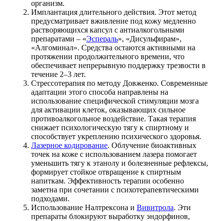
организм.
Имплантация длительного действия. Этот метод
предусматривает вживление под кожу медленно
растворяющихся капсул с антиалкогольными
препаратами – «
Эспераль
», «Дисульфирам»,
«Алгоминал». Средства остаются активными на
протяжении продолжительного времени, что
обеспечивает непрерывную поддержку трезвости в
течение 2–3 лет.
Стрессотерапия по методу Довженко. Современные
адаптации этого способа направлены на
использование специфической стимуляции мозга
для активации клеток, оказывающих сильное
противоалкогольное воздействие. Такая терапия
снижает психологическую тягу к спиртному и
способствует укреплению психического здоровья.
Лазерное кодирование
. Облучение биоактивных
точек на коже с использованием лазера помогает
уменьшить тягу к этанолу и болезненные рефлексы,
формирует стойкое отвращение к спиртным
напиткам. Эффективность терапии особенно
заметна при сочетании с психотерапевтическими
подходами.
Использование Налтрексона и
Вивитрола
. Эти
препараты блокируют выработку эндорфинов,