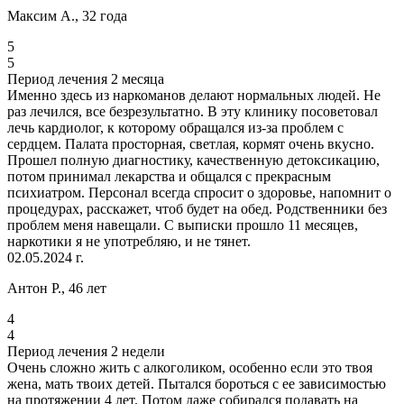
Максим А., 32 года
5
5
Период лечения 2 месяца
Именно здесь из наркоманов делают нормальных людей. Не
раз лечился, все безрезультатно. В эту клинику посоветовал
лечь кардиолог, к которому обращался из-за проблем с
сердцем. Палата просторная, светлая, кормят очень вкусно.
Прошел полную диагностику, качественную детоксикацию,
потом принимал лекарства и общался с прекрасным
психиатром. Персонал всегда спросит о здоровье, напомнит о
процедурах, расскажет, чтоб будет на обед. Родственники без
проблем меня навещали. С выписки прошло 11 месяцев,
наркотики я не употребляю, и не тянет.
02.05.2024 г.
Антон Р., 46 лет
4
4
Период лечения 2 недели
Очень сложно жить с алкоголиком, особенно если это твоя
жена, мать твоих детей. Пытался бороться с ее зависимостью
на протяжении 4 лет. Потом даже собирался подавать на