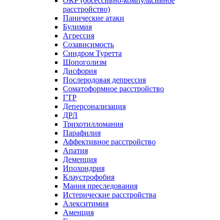
ОКР (обсессивно-компульсивное
расстройство)
Панические атаки
Булимия
Агрессия
Созависимость
Синдром Туретта
Шопоголизм
Дисфория
Послеродовая депрессия
Соматоформное расстройство
ГТР
Деперсонализация
ДРЛ
Трихотилломания
Парафилия
Аффективное расстройство
Апатия
Деменция
Ипохондрия
Клаустрофобия
Мания преследования
Истерические расстройства
Алекситимия
Аменция