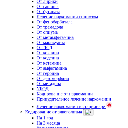
От лирики
От гашиша
От бутирата
Лечение наркомании гипнозом
От фенобарбитала
От трамадола
От опиума
От метамфетамина
От марихуаны
От ЛСД
От кокаина
От кодеина
От кетамина
От амфетамина
От героина
От дезоморфина
От метадона
УБОД
Кодирование от наркомании
Принудительное лечение наркомании
Лечение наркомании в стационаре
Кодирование от алкоголизма
На 1 год
На 3 месяца