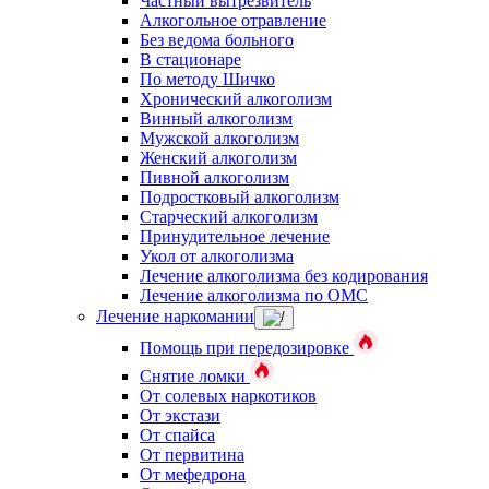
Частный вытрезвитель
Алкогольное отравление
Без ведома больного
В стационаре
По методу Шичко
Хронический алкоголизм
Винный алкоголизм
Мужской алкоголизм
Женский алкоголизм
Пивной алкоголизм
Подростковый алкоголизм
Старческий алкоголизм
Принудительное лечение
Укол от алкоголизма
Лечение алкоголизма без кодирования
Лечение алкоголизма по ОМС
Лечение наркомании
Помощь при передозировке
Снятие ломки
От солевых наркотиков
От экстази
От спайса
От первитина
От мефедрона