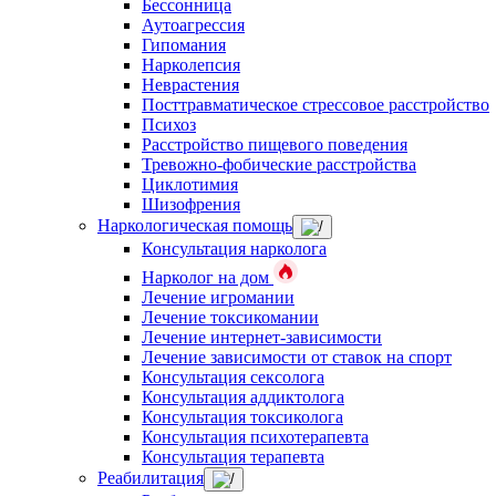
Бессонница
Аутоагрессия
Гипомания
Нарколепсия
Неврастения
Посттравматическое стрессовое расстройство
Психоз
Расстройство пищевого поведения
Тревожно-фобические расстройства
Циклотимия
Шизофрения
Наркологическая помощь
Консультация нарколога
Нарколог на дом
Лечение игромании
Лечение токсикомании
Лечение интернет-зависимости
Лечение зависимости от ставок на спорт
Консультация сексолога
Консультация аддиктолога
Консультация токсиколога
Консультация психотерапевта
Консультация терапевта
Реабилитация