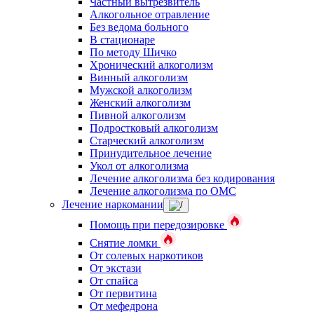
Частный вытрезвитель
Алкогольное отравление
Без ведома больного
В стационаре
По методу Шичко
Хронический алкоголизм
Винный алкоголизм
Мужской алкоголизм
Женский алкоголизм
Пивной алкоголизм
Подростковый алкоголизм
Старческий алкоголизм
Принудительное лечение
Укол от алкоголизма
Лечение алкоголизма без кодирования
Лечение алкоголизма по ОМС
Лечение наркомании
Помощь при передозировке
Снятие ломки
От солевых наркотиков
От экстази
От спайса
От первитина
От мефедрона