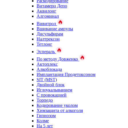
Раскодирование
Витамерц Депо
Аквилонг
Алгоминал
Вивитрол
Вшивание ампулы
Дисульфирам
Налтрексон
Тетлонг
Эспераль
По методу Довженко
Актоплекс
Алкоблокада
Имплантация Продетоксоном
SIT (MST)
Двойной блок
Иглоукалыванием
С провокацией
Торпедо
Кодирование уколом
Химзащита от алкоголя
Гипнозом
Колме
На 5 лет