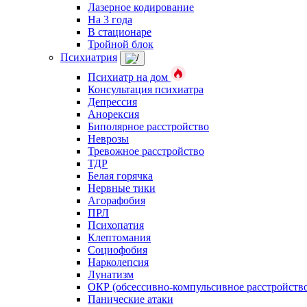
Лазерное кодирование
На 3 года
В стационаре
Тройной блок
Психиатрия
Психиатр на дом
Консультация психиатра
Депрессия
Анорексия
Биполярное расстройство
Неврозы
Тревожное расстройство
ТДР
Белая горячка
Нервные тики
Агорафобия
ПРЛ
Психопатия
Клептомания
Социофобия
Нарколепсия
Лунатизм
ОКР (обсессивно-компульсивное расстройств
Панические атаки