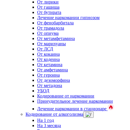
От лирики
От гашиша
От бутирата
Лечение наркомании гипнозом
От фенобарбитала
От трамадола
От опиума
От метамфетамина
От марихуаны
От ЛСД
От кокаина
От кодеина
От кетамина
От амфетамина
От героина
От дезоморфина
От метадона
УБОД
Кодирование от наркомании
Принудительное лечение наркомании
Лечение наркомании в стационаре
Кодирование от алкоголизма
На 1 год
На 3 месяца