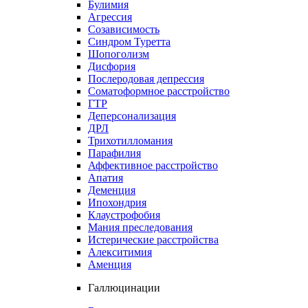
Булимия
Агрессия
Созависимость
Синдром Туретта
Шопоголизм
Дисфория
Послеродовая депрессия
Соматоформное расстройство
ГТР
Деперсонализация
ДРЛ
Трихотилломания
Парафилия
Аффективное расстройство
Апатия
Деменция
Ипохондрия
Клаустрофобия
Мания преследования
Истерические расстройства
Алекситимия
Аменция
Галлюцинации