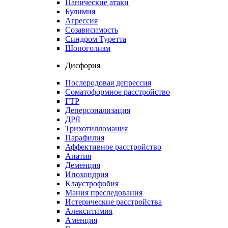
Панические атаки
Булимия
Агрессия
Созависимость
Синдром Туретта
Шопоголизм
Дисфория
Послеродовая депрессия
Соматоформное расстройство
ГТР
Деперсонализация
ДРЛ
Трихотилломания
Парафилия
Аффективное расстройство
Апатия
Деменция
Ипохондрия
Клаустрофобия
Мания преследования
Истерические расстройства
Алекситимия
Аменция