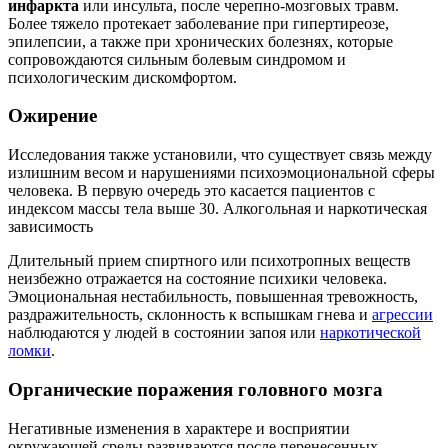
инфаркта
или инсульта, после черепно-мозговых травм.
Более тяжело протекает заболевание при гипертиреозе,
эпилепсии, а также при хронических болезнях, которые
сопровождаются сильным болевым синдромом и
психологическим дискомфортом.
Ожирение
Исследования также установили, что существует связь между
излишним весом и нарушениями психоэмоциональной сферы
человека. В первую очередь это касается пациентов с
индексом массы тела выше 30. Алкогольная и наркотическая
зависимость
Длительный прием спиртного или психотропных веществ
неизбежно отражается на состояние психики человека.
Эмоциональная нестабильность, повышенная тревожность,
раздражительность, склонность к вспышкам гнева и
агрессии
наблюдаются у людей в состоянии запоя или
наркотической
ломки
.
Органические поражения головного мозга
Негативные изменения в характере и восприятии
окружающей среды развиваются после перенесенных