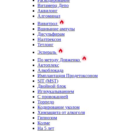
Раскодирование
Витамерц Депо
Аквилонг
Алгоминал
Вивитрол
Вшивание ампулы
Дисульфирам
Налтрексон
Тетлонг
Эспераль
По методу Довженко
Актоплекс
Алкоблокада
Имплантация Продетоксоном
SIT (MST)
Двойной блок
Иглоукалыванием
С провокацией
Торпедо
Кодирование уколом
Химзащита от алкоголя
Гипнозом
Колме
На 5 лет