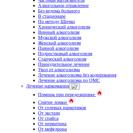
Частный вытрезвитель
Алкогольное отравление
Без ведома больного
В стационаре
По методу Шичко
Хронический алкоголизм
Винный алкоголизм
Мужской алкоголизм
Женский алкоголизм
Пивной алкоголизм
Подростковый алкоголизм
Старческий алкоголизм
Принудительное лечение
Укол от алкоголизма
Лечение алкоголизма без кодирования
Лечение алкоголизма по ОМС
Лечение наркомании
Помощь при передозировке
Снятие ломки
От солевых наркотиков
От экстази
От спайса
От первитина
От мефедрона