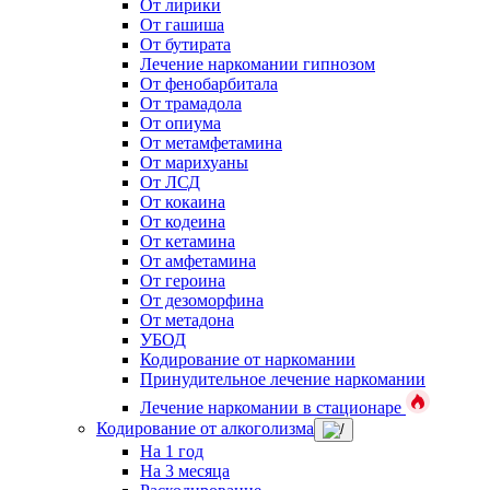
От лирики
От гашиша
От бутирата
Лечение наркомании гипнозом
От фенобарбитала
От трамадола
От опиума
От метамфетамина
От марихуаны
От ЛСД
От кокаина
От кодеина
От кетамина
От амфетамина
От героина
От дезоморфина
От метадона
УБОД
Кодирование от наркомании
Принудительное лечение наркомании
Лечение наркомании в стационаре
Кодирование от алкоголизма
На 1 год
На 3 месяца