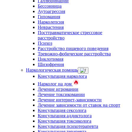
Галлюцинации
Бессонница
Аутоагрессия
Гипомания
Нарколепсия
Неврастения
Посттравматическое стрессовое
расстройство
Психоз
Расстройство пищевого поведения
Тревожно-фобические расстройства
Циклотимия
Шизофрения
Наркологическая помощь
Консультация нарколога
Нарколог на дом
Лечение игромании
Лечение токсикомании
Лечение интернет-зависимости
Лечение зависимости от ставок на спорт
Консультация сексолога
Консультация аддиктолога
Консультация токсиколога
Консультация психотерапевта
Консультация терапевта