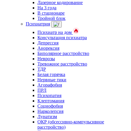
Лазерное кодирование
На 3 года
В стационаре
Тройной блок
Психиатрия
Психиатр на дом
Консультация психиатра
Депрессия
Анорексия
Биполярное расстройство
Неврозы
Тревожное расстройство
ТДР
Белая горячка
Нервные тики
Агорафобия
ПРЛ
Психопатия
Клептомания
Социофобия
Нарколепсия
Лунатизм
ОКР (обсессивно-компульсивное
расстройство)