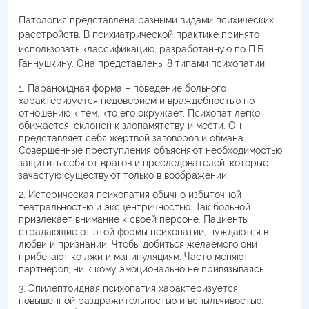
Патология представлена разными видами психических
расстройств. В психиатрической практике принято
использовать классификацию, разработанную по П.Б.
Ганнушкину. Она представлены 8 типами психопатии:
Параноидная форма – поведение больного
характеризуется недоверием и враждебностью по
отношению к тем, кто его окружает. Психопат легко
обижается, склонен к злопамятству и мести. Он
представляет себя жертвой заговоров и обмана.
Совершенные преступления объясняют необходимостью
защитить себя от врагов и преследователей, которые
зачастую существуют только в воображении.
Истерическая психопатия обычно избыточной
театральностью и эксцентричностью. Так больной
привлекает внимание к своей персоне. Пациенты,
страдающие от этой формы психопатии, нуждаются в
любви и признании. Чтобы добиться желаемого они
прибегают ко лжи и манипуляциям. Часто меняют
партнеров, ни к кому эмоционально не привязываясь.
Эпилептоидная психопатия характеризуется
повышенной раздражительностью и вспыльчивостью.