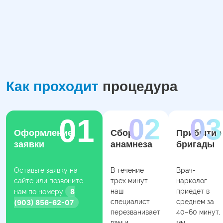
Как проходит
процедура
Оформление
Сбор
Прибытие
заявки
анамнеза
бригады
Оставьте заявку на
В течение
Врач-
сайте или позвоните
трех минут
нарколог
8
наш
приедет в
нам по номеру
специалист
среднем за
(903) 856-62-07
перезванивает
40–60 минут,
вам и
мы