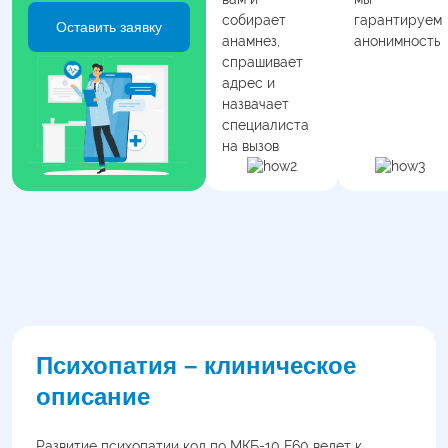
собирает
гарантируем
Оставить заявку
анамнез,
анонимность
спрашивает
адрес и
назвачает
специалиста
на вызов
Психопатия – клиническое
описание
Развитие психопатии код по МКБ-10 F60 ведет к