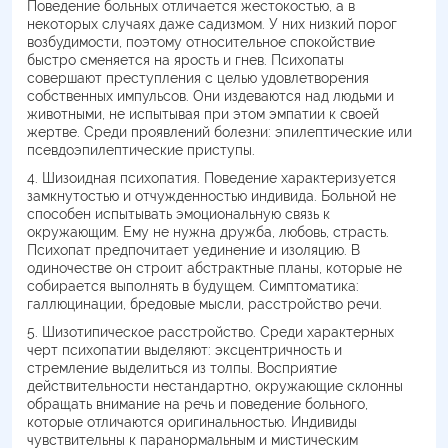
Поведение больных отличается жестокостью, а в
некоторых случаях даже садизмом. У них низкий порог
возбудимости, поэтому относительное спокойствие
быстро сменяется на ярость и гнев. Психопаты
совершают преступления с целью удовлетворения
собственных импульсов. Они издеваются над людьми и
животными, не испытывая при этом эмпатии к своей
жертве. Среди проявлений болезни: эпилептические или
псевдоэпилептические приступы.
Шизоидная психопатия. Поведение характеризуется
замкнутостью и отчужденностью индивида. Больной не
способен испытывать эмоциональную связь к
окружающим. Ему не нужна дружба, любовь, страсть.
Психопат предпочитает уединение и изоляцию. В
одиночестве он строит абстрактные планы, которые не
собирается выполнять в будущем. Симптоматика:
галлюцинации, бредовые мысли, расстройство речи.
Шизотипическое расстройство. Среди характерных
черт психопатии выделяют: эксцентричность и
стремление выделиться из толпы. Восприятие
действительности нестандартно, окружающие склонны
обращать внимание на речь и поведение больного,
которые отличаются оригинальностью. Индивиды
чувствительны к паранормальным и мистическим