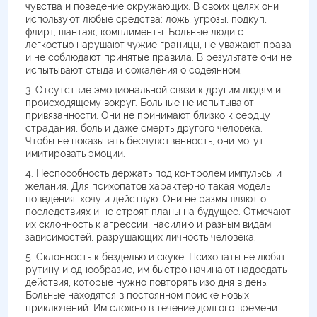
чувства и поведение окружающих. В своих целях они
используют любые средства: ложь, угрозы, подкуп,
флирт, шантаж, комплименты. Больные люди с
легкостью нарушают чужие границы, не уважают права
и не соблюдают принятые правила. В результате они не
испытывают стыда и сожаления о содеянном.
Отсутствие эмоциональной связи к другим людям и
происходящему вокруг. Больные не испытывают
привязанности. Они не принимают близко к сердцу
страдания, боль и даже смерть другого человека.
Чтобы не показывать бесчувственность, они могут
имитировать эмоции.
Неспособность держать под контролем импульсы и
желания. Для психопатов характерно такая модель
поведения: хочу и действую. Они не размышляют о
последствиях и не строят планы на будущее. Отмечают
их склонность к агрессии, насилию и разным видам
зависимостей, разрушающих личность человека.
Склонность к безделью и скуке. Психопаты не любят
рутину и однообразие, им быстро начинают надоедать
действия, которые нужно повторять изо дня в день.
Больные находятся в постоянном поиске новых
приключений. Им сложно в течение долгого времени