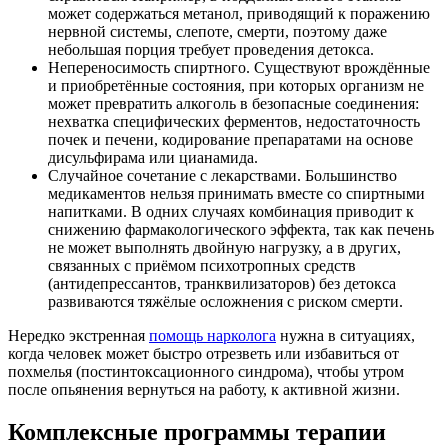
может содержаться метанол, приводящий к поражению
нервной системы, слепоте, смерти, поэтому даже
небольшая порция требует проведения детокса.
Непереносимость спиртного. Существуют врождённые
и приобретённые состояния, при которых организм не
может превратить алкоголь в безопасные соединения:
нехватка специфических ферментов, недостаточность
почек и печени, кодирование препаратами на основе
дисульфирама или цианамида.
Случайное сочетание с лекарствами. Большинство
медикаментов нельзя принимать вместе со спиртными
напитками. В одних случаях комбинация приводит к
снижению фармакологического эффекта, так как печень
не может выполнять двойную нагрузку, а в других,
связанных с приёмом психотропных средств
(антидепрессантов, транквилизаторов) без детокса
развиваются тяжёлые осложнения с риском смерти.
Нередко экстренная
помощь нарколога
нужна в ситуациях,
когда человек может быстро отрезветь или избавиться от
похмелья (постинтоксационного синдрома), чтобы утром
после опьянения вернуться на работу, к активной жизни.
Комплексные программы
терапии