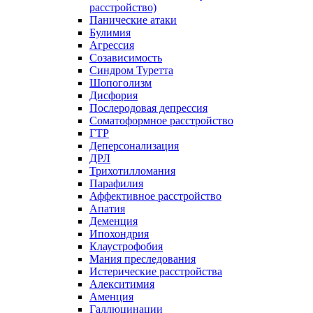
расстройство)
Панические атаки
Булимия
Агрессия
Созависимость
Синдром Туретта
Шопоголизм
Дисфория
Послеродовая депрессия
Соматоформное расстройство
ГТР
Деперсонализация
ДРЛ
Трихотилломания
Парафилия
Аффективное расстройство
Апатия
Деменция
Ипохондрия
Клаустрофобия
Мания преследования
Истерические расстройства
Алекситимия
Аменция
Галлюцинации