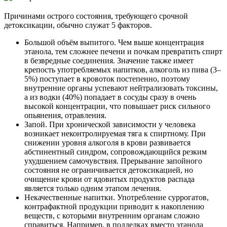
Причинами острого состояния, требующего срочной
детоксикации, обычно служат 5 факторов.
Большой объём выпитого. Чем выше концентрация
этанола, тем сложнее печени и почкам превратить спирт
в безвредные соединения. Значение также имеет
крепость употребляемых напитков, алкоголь из пива (3–
5%) поступает в кровоток постепенно, поэтому
внутренние органы успевают нейтрализовать токсины,
а из водки (40%) попадает в сосуды сразу в очень
высокой концентрации, что повышает риск сильного
опьянения, отравления.
Запой. При хронической зависимости у человека
возникает неконтролируемая тяга к спиртному. При
снижении уровня алкоголя в крови развивается
абстинентный синдром, сопровождающийся резким
ухудшением самочувствия. Прерывание запойного
состояния не ограничивается детоксикацией, но
очищение крови от ядовитых продуктов распада
является только одним этапом лечения.
Некачественные напитки. Употребление суррогатов,
контрафактной продукции приводит к накоплению
веществ, с которыми внутренним органам сложно
справиться. Например, в подделках вместо этанола