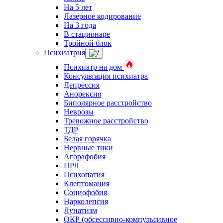
На 5 лет
Лазерное кодирование
На 3 года
В стационаре
Тройной блок
Психиатрия
Психиатр на дом
Консультация психиатра
Депрессия
Анорексия
Биполярное расстройство
Неврозы
Тревожное расстройство
ТДР
Белая горячка
Нервные тики
Агорафобия
ПРЛ
Психопатия
Клептомания
Социофобия
Нарколепсия
Лунатизм
ОКР (обсессивно-компульсивное