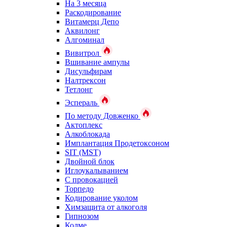
На 3 месяца
Раскодирование
Витамерц Депо
Аквилонг
Алгоминал
Вивитрол
Вшивание ампулы
Дисульфирам
Налтрексон
Тетлонг
Эспераль
По методу Довженко
Актоплекс
Алкоблокада
Имплантация Продетоксоном
SIT (MST)
Двойной блок
Иглоукалыванием
С провокацией
Торпедо
Кодирование уколом
Химзащита от алкоголя
Гипнозом
Колме