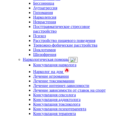
Бессонница
Аутоагрессия
Гипомания
Нарколепсия
Неврастения
Посттравматическое стрессовое
расстройство
Психоз
Расстройство пищевого поведения
Тревожно-фобические расстройства
Циклотимия
Шизофрения
Наркологическая помощь
Консультация нарколога
Нарколог на дом
Лечение игромании
Лечение токсикомании
Лечение интернет-зависимости
Лечение зависимости от ставок на спорт
Консультация сексолога
Консультация аддиктолога
Консультация токсиколога
Консультация психотерапевта
Консультация терапевта