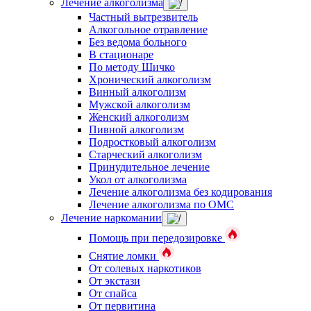
Лечение алкоголизма
Частный вытрезвитель
Алкогольное отравление
Без ведома больного
В стационаре
По методу Шичко
Хронический алкоголизм
Винный алкоголизм
Мужской алкоголизм
Женский алкоголизм
Пивной алкоголизм
Подростковый алкоголизм
Старческий алкоголизм
Принудительное лечение
Укол от алкоголизма
Лечение алкоголизма без кодирования
Лечение алкоголизма по ОМС
Лечение наркомании
Помощь при передозировке
Снятие ломки
От солевых наркотиков
От экстази
От спайса
От первитина