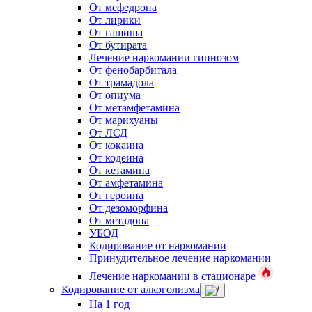
От мефедрона
От лирики
От гашиша
От бутирата
Лечение наркомании гипнозом
От фенобарбитала
От трамадола
От опиума
От метамфетамина
От марихуаны
От ЛСД
От кокаина
От кодеина
От кетамина
От амфетамина
От героина
От дезоморфина
От метадона
УБОД
Кодирование от наркомании
Принудительное лечение наркомании
Лечение наркомании в стационаре
Кодирование от алкоголизма
На 1 год