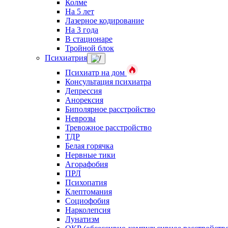
Колме
На 5 лет
Лазерное кодирование
На 3 года
В стационаре
Тройной блок
Психиатрия
Психиатр на дом
Консультация психиатра
Депрессия
Анорексия
Биполярное расстройство
Неврозы
Тревожное расстройство
ТДР
Белая горячка
Нервные тики
Агорафобия
ПРЛ
Психопатия
Клептомания
Социофобия
Нарколепсия
Лунатизм