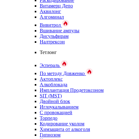
Раскодирование
Витамерц Депо
Аквилонг
Алгоминал
Вивитрол
Вшивание ампулы
Дисульфирам
Налтрексон
Тетлонг
Эспераль
По методу Довженко
Актоплекс
Алкоблокада
Имплантация Продетоксоном
SIT (MST)
Двойной блок
Иглоукалыванием
С провокацией
Торпедо
Кодирование уколом
Химзащита от алкоголя
Гипнозом