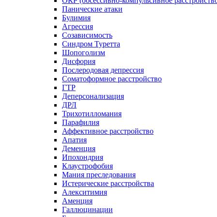
ОКР (обсессивно-компульсивное расстройств
Панические атаки
Булимия
Агрессия
Созависимость
Синдром Туретта
Шопоголизм
Дисфория
Послеродовая депрессия
Соматоформное расстройство
ГТР
Деперсонализация
ДРЛ
Трихотилломания
Парафилия
Аффективное расстройство
Апатия
Деменция
Ипохондрия
Клаустрофобия
Мания преследования
Истерические расстройства
Алекситимия
Аменция
Галлюцинации