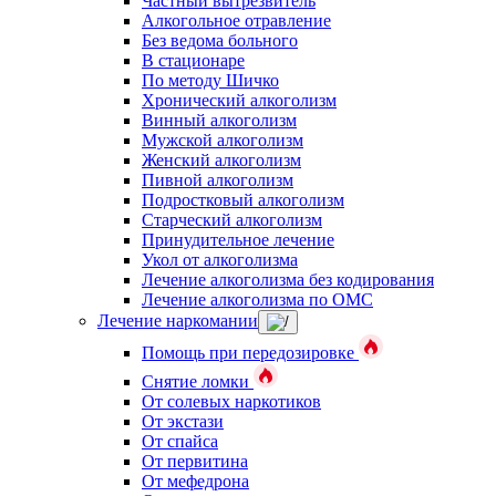
Частный вытрезвитель
Алкогольное отравление
Без ведома больного
В стационаре
По методу Шичко
Хронический алкоголизм
Винный алкоголизм
Мужской алкоголизм
Женский алкоголизм
Пивной алкоголизм
Подростковый алкоголизм
Старческий алкоголизм
Принудительное лечение
Укол от алкоголизма
Лечение алкоголизма без кодирования
Лечение алкоголизма по ОМС
Лечение наркомании
Помощь при передозировке
Снятие ломки
От солевых наркотиков
От экстази
От спайса
От первитина
От мефедрона