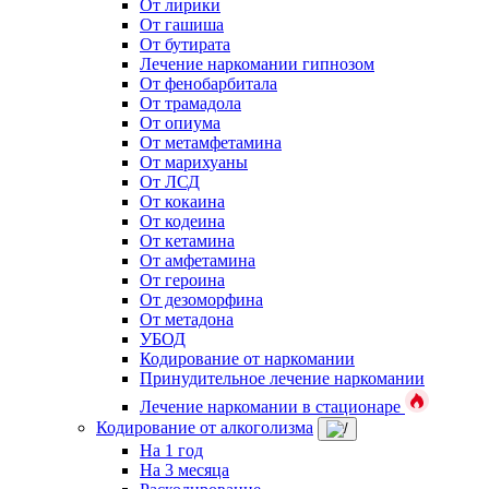
От лирики
От гашиша
От бутирата
Лечение наркомании гипнозом
От фенобарбитала
От трамадола
От опиума
От метамфетамина
От марихуаны
От ЛСД
От кокаина
От кодеина
От кетамина
От амфетамина
От героина
От дезоморфина
От метадона
УБОД
Кодирование от наркомании
Принудительное лечение наркомании
Лечение наркомании в стационаре
Кодирование от алкоголизма
На 1 год
На 3 месяца