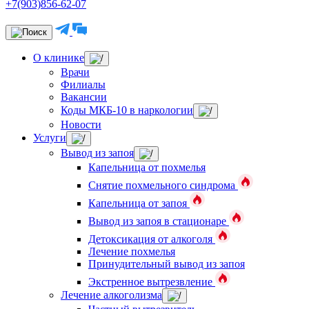
+7(903)856-62-07
О клинике
Врачи
Филиалы
Вакансии
Коды МКБ-10 в наркологии
Новости
Услуги
Вывод из запоя
Капельница от похмелья
Снятие похмельного синдрома
Капельница от запоя
Вывод из запоя в стационаре
Детоксикация от алкоголя
Лечение похмелья
Принудительный вывод из запоя
Экстренное вытрезвление
Лечение алкоголизма