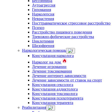
Бессонница
Аутоагрессия
Гипомания
Нарколепсия
Неврастения
Посттравматическое стрессовое расстройство
Психоз
Расстройство пищевого поведения
Тревожно-фобические расстройства
Циклотимия
Шизофрения
Наркологическая помощь
Консультация нарколога
Нарколог на дом
Лечение игромании
Лечение токсикомании
Лечение интернет-зависимости
Лечение зависимости от ставок на спорт
Консультация сексолога
Консультация аддиктолога
Консультация токсиколога
Консультация психотерапевта
Консультация терапевта
Реабилитация