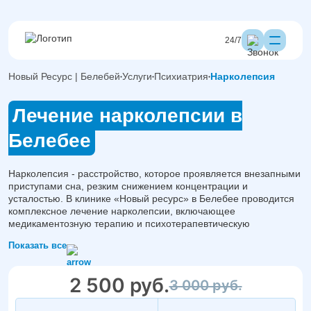
24/7
Новый Ресурс | Белебей
Услуги
Психиатрия
Нарколепсия
Лечение нарколепсии в
Белебее
Нарколепсия - расстройство, которое проявляется внезапными
приступами сна, резким снижением концентрации и
усталостью. В клинике «Новый ресурс» в Белебее проводится
комплексное лечение нарколепсии, включающее
медикаментозную терапию и психотерапевтическую
поддержку. Такой подход помогает снизить частоту приступов и
Показать все
улучшить качество жизни пациента.
2 500 руб.
3 000 руб.