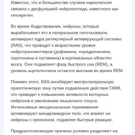
Известно, что в большинстве случаев нарколепсия
связана с дисфункцией нейропептида, известного как
гипокретин.
Во время бодрствования, нейроны, которые
вырабатывают его в латеральном гипоталамусе,
активируют ядра ретикулярной активирующей системы
(RAS), что приводит к возрастанию уровня
нейротрансмиттеров (дофамина, норадреналина,
серотонина и гистамина) в кортикальных областях
мозга. Они подавляют фазу быстрого сна (REM), а
уровень ацетилхолина остается высоким во время REM.
Помимо этого, RAS ингибирует вентролатеральную
преоптическую зону путем подавления действия ГАМК,
что приводит к повышению активности моторных
нейронов и увеличению мышечного тонуса.
Интенсивные эмоциональные переживания
активизируют миндалевидное тело, что влияет на
нейроны с орексином, подавляя быстрые реакции.
Предрасполагающие причины условно разделяют на