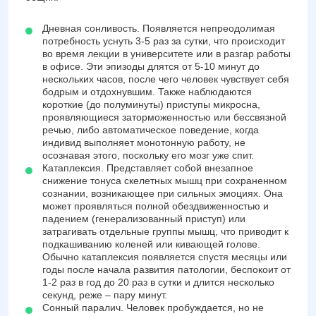
Дневная сонливость. Появляется непреодолимая
потребность уснуть 3-5 раз за сутки, что происходит
во время лекции в университете или в разгар работы
в офисе. Эти эпизоды длятся от 5-10 минут до
нескольких часов, после чего человек чувствует себя
бодрым и отдохнувшим. Также наблюдаются
короткие (до полуминуты) приступы микросна,
проявляющиеся заторможенностью или бессвязной
речью, либо автоматическое поведение, когда
индивид выполняет монотонную работу, не
осознавая этого, поскольку его мозг уже спит.
Катаплексия. Представляет собой внезапное
снижение тонуса скелетных мышц при сохраненном
сознании, возникающее при сильных эмоциях. Она
может проявляться полной обездвиженностью и
падением (генерализованный приступ) или
затрагивать отдельные группы мышц, что приводит к
подкашиванию коленей или кивающей голове.
Обычно катаплексия появляется спустя месяцы или
годы после начала развития патологии, беспокоит от
1-2 раз в год до 20 раз в сутки и длится несколько
секунд, реже – пару минут.
Сонный паралич. Человек пробуждается, но не