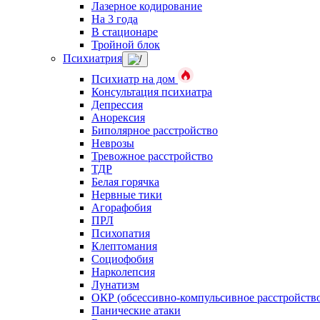
Лазерное кодирование
На 3 года
В стационаре
Тройной блок
Психиатрия
Психиатр на дом
Консультация психиатра
Депрессия
Анорексия
Биполярное расстройство
Неврозы
Тревожное расстройство
ТДР
Белая горячка
Нервные тики
Агорафобия
ПРЛ
Психопатия
Клептомания
Социофобия
Нарколепсия
Лунатизм
ОКР (обсессивно-компульсивное расстройств
Панические атаки