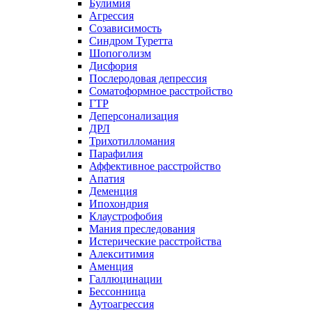
Булимия
Агрессия
Созависимость
Синдром Туретта
Шопоголизм
Дисфория
Послеродовая депрессия
Соматоформное расстройство
ГТР
Деперсонализация
ДРЛ
Трихотилломания
Парафилия
Аффективное расстройство
Апатия
Деменция
Ипохондрия
Клаустрофобия
Мания преследования
Истерические расстройства
Алекситимия
Аменция
Галлюцинации
Бессонница
Аутоагрессия