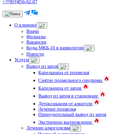
+7(903)856-62-07
О клинике
Врачи
Филиалы
Вакансии
Коды МКБ-10 в наркологии
Новости
Услуги
Вывод из запоя
Капельница от похмелья
Снятие похмельного синдрома
Капельница от запоя
Вывод из запоя в стационаре
Детоксикация от алкоголя
Лечение похмелья
Принудительный вывод из запоя
Экстренное вытрезвление
Лечение алкоголизма