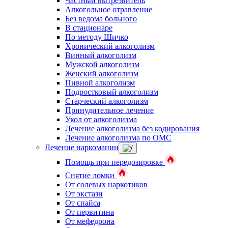
Частный вытрезвитель
Алкогольное отравление
Без ведома больного
В стационаре
По методу Шичко
Хронический алкоголизм
Винный алкоголизм
Мужской алкоголизм
Женский алкоголизм
Пивной алкоголизм
Подростковый алкоголизм
Старческий алкоголизм
Принудительное лечение
Укол от алкоголизма
Лечение алкоголизма без кодирования
Лечение алкоголизма по ОМС
Лечение наркомании
Помощь при передозировке
Снятие ломки
От солевых наркотиков
От экстази
От спайса
От первитина
От мефедрона