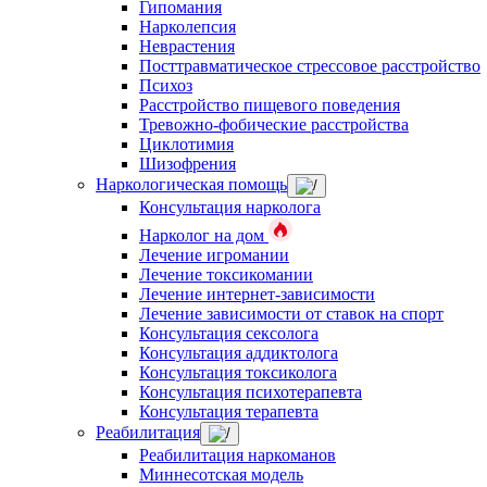
Гипомания
Нарколепсия
Неврастения
Посттравматическое стрессовое расстройство
Психоз
Расстройство пищевого поведения
Тревожно-фобические расстройства
Циклотимия
Шизофрения
Наркологическая помощь
Консультация нарколога
Нарколог на дом
Лечение игромании
Лечение токсикомании
Лечение интернет-зависимости
Лечение зависимости от ставок на спорт
Консультация сексолога
Консультация аддиктолога
Консультация токсиколога
Консультация психотерапевта
Консультация терапевта
Реабилитация
Реабилитация наркоманов
Миннесотская модель