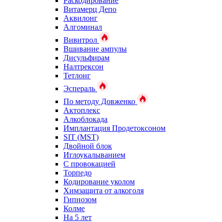
Раскодирование
Витамерц Депо
Аквилонг
Алгоминал
Вивитрол
Вшивание ампулы
Дисульфирам
Налтрексон
Тетлонг
Эспераль
По методу Довженко
Актоплекс
Алкоблокада
Имплантация Продетоксоном
SIT (MST)
Двойной блок
Иглоукалыванием
С провокацией
Торпедо
Кодирование уколом
Химзащита от алкоголя
Гипнозом
Колме
На 5 лет