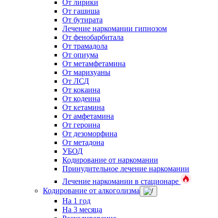
От лирики
От гашиша
От бутирата
Лечение наркомании гипнозом
От фенобарбитала
От трамадола
От опиума
От метамфетамина
От марихуаны
От ЛСД
От кокаина
От кодеина
От кетамина
От амфетамина
От героина
От дезоморфина
От метадона
УБОД
Кодирование от наркомании
Принудительное лечение наркомании
Лечение наркомании в стационаре
Кодирование от алкоголизма
На 1 год
На 3 месяца