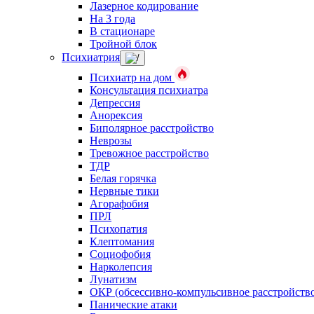
Лазерное кодирование
На 3 года
В стационаре
Тройной блок
Психиатрия
Психиатр на дом
Консультация психиатра
Депрессия
Анорексия
Биполярное расстройство
Неврозы
Тревожное расстройство
ТДР
Белая горячка
Нервные тики
Агорафобия
ПРЛ
Психопатия
Клептомания
Социофобия
Нарколепсия
Лунатизм
ОКР (обсессивно-компульсивное расстройств
Панические атаки