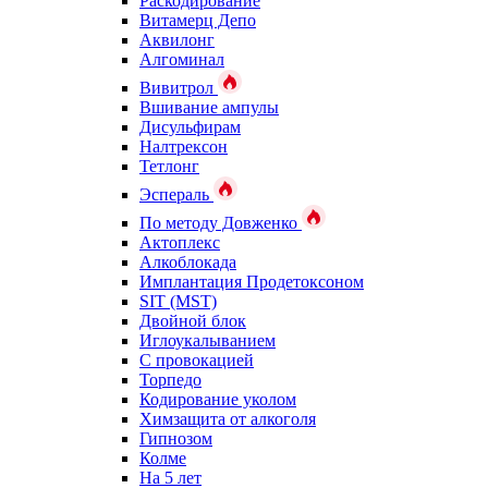
Раскодирование
Витамерц Депо
Аквилонг
Алгоминал
Вивитрол
Вшивание ампулы
Дисульфирам
Налтрексон
Тетлонг
Эспераль
По методу Довженко
Актоплекс
Алкоблокада
Имплантация Продетоксоном
SIT (MST)
Двойной блок
Иглоукалыванием
С провокацией
Торпедо
Кодирование уколом
Химзащита от алкоголя
Гипнозом
Колме
На 5 лет