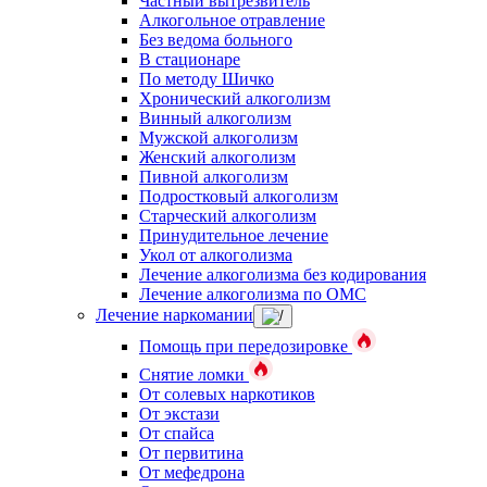
Частный вытрезвитель
Алкогольное отравление
Без ведома больного
В стационаре
По методу Шичко
Хронический алкоголизм
Винный алкоголизм
Мужской алкоголизм
Женский алкоголизм
Пивной алкоголизм
Подростковый алкоголизм
Старческий алкоголизм
Принудительное лечение
Укол от алкоголизма
Лечение алкоголизма без кодирования
Лечение алкоголизма по ОМС
Лечение наркомании
Помощь при передозировке
Снятие ломки
От солевых наркотиков
От экстази
От спайса
От первитина
От мефедрона