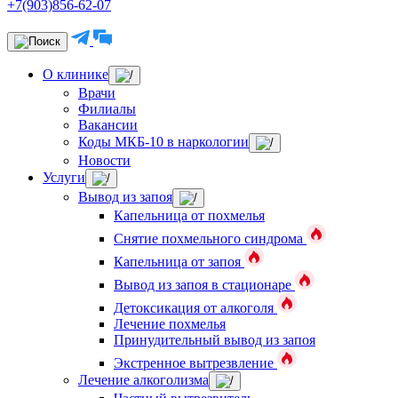
+7(903)856-62-07
О клинике
Врачи
Филиалы
Вакансии
Коды МКБ-10 в наркологии
Новости
Услуги
Вывод из запоя
Капельница от похмелья
Снятие похмельного синдрома
Капельница от запоя
Вывод из запоя в стационаре
Детоксикация от алкоголя
Лечение похмелья
Принудительный вывод из запоя
Экстренное вытрезвление
Лечение алкоголизма