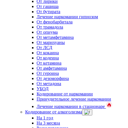
От лирики
От гашиша
От бутирата
Лечение наркомании гипнозом
От фенобарбитала
От трамадола
От опиума
От метамфетамина
От марихуаны
От ЛСД
От кокаина
От кодеина
От кетамина
От амфетамина
От героина
От дезоморфина
От метадона
УБОД
Кодирование от наркомании
Принудительное лечение наркомании
Лечение наркомании в стационаре
Кодирование от алкоголизма
На 1 год
На 3 месяца