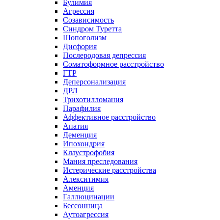
Булимия
Агрессия
Созависимость
Синдром Туретта
Шопоголизм
Дисфория
Послеродовая депрессия
Соматоформное расстройство
ГТР
Деперсонализация
ДРЛ
Трихотилломания
Парафилия
Аффективное расстройство
Апатия
Деменция
Ипохондрия
Клаустрофобия
Мания преследования
Истерические расстройства
Алекситимия
Аменция
Галлюцинации
Бессонница
Аутоагрессия