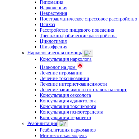
Гипомания
Нарколепсия
Неврастения
Посттравматическое стрессовое расстройство
Психоз
Расстройство пищевого поведения
Тревожно-фобические расстройства
Циклотимия
Шизофрения
Наркологическая помощь
Консультация нарколога
Нарколог на дом
Лечение игромании
Лечение токсикомании
Лечение интернет-зависимости
Лечение зависимости от ставок на спорт
Консультация сексолога
Консультация аддиктолога
Консультация токсиколога
Консультация психотерапевта
Консультация терапевта
Реабилитация
Реабилитация наркоманов
Миннесотская модель