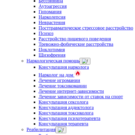
Бессонница
Аутоагрессия
Гипомания
Нарколепсия
Неврастения
Посттравматическое стрессовое расстройство
Психоз
Расстройство пищевого поведения
Тревожно-фобические расстройства
Циклотимия
Шизофрения
Наркологическая помощь
Консультация нарколога
Нарколог на дом
Лечение игромании
Лечение токсикомании
Лечение интернет-зависимости
Лечение зависимости от ставок на спорт
Консультация сексолога
Консультация аддиктолога
Консультация токсиколога
Консультация психотерапевта
Консультация терапевта
Реабилитация