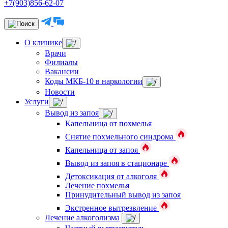
+7(903)856-62-07
О клинике
Врачи
Филиалы
Вакансии
Коды МКБ-10 в наркологии
Новости
Услуги
Вывод из запоя
Капельница от похмелья
Снятие похмельного синдрома
Капельница от запоя
Вывод из запоя в стационаре
Детоксикация от алкоголя
Лечение похмелья
Принудительный вывод из запоя
Экстренное вытрезвление
Лечение алкоголизма