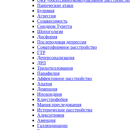
ОКР (обсессивно-компульсивное расстройств
Панические атаки
Булимия
Агрессия
Созависимость
Синдром Туретта
Шопоголизм
Дисфория
Послеродовая депрессия
Соматоформное расстройство
ГТР
Деперсонализация
ДРЛ
Трихотилломания
Парафилия
Аффективное расстройство
Апатия
Деменция
Ипохондрия
Клаустрофобия
Мания преследования
Истерические расстройства
Алекситимия
Аменция
Галлюцинации