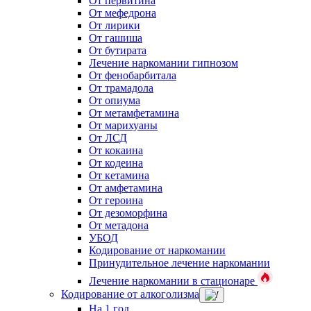
От первитина
От мефедрона
От лирики
От гашиша
От бутирата
Лечение наркомании гипнозом
От фенобарбитала
От трамадола
От опиума
От метамфетамина
От марихуаны
От ЛСД
От кокаина
От кодеина
От кетамина
От амфетамина
От героина
От дезоморфина
От метадона
УБОД
Кодирование от наркомании
Принудительное лечение наркомании
Лечение наркомании в стационаре
Кодирование от алкоголизма
На 1 год