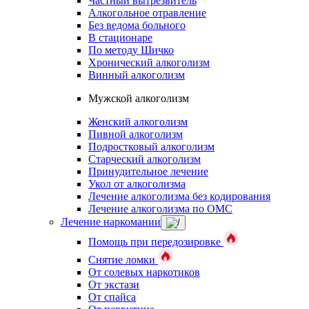
Частный вытрезвитель
Алкогольное отравление
Без ведома больного
В стационаре
По методу Шичко
Хронический алкоголизм
Винный алкоголизм
Мужской алкоголизм
Женский алкоголизм
Пивной алкоголизм
Подростковый алкоголизм
Старческий алкоголизм
Принудительное лечение
Укол от алкоголизма
Лечение алкоголизма без кодирования
Лечение алкоголизма по ОМС
Лечение наркомании
Помощь при передозировке
Снятие ломки
От солевых наркотиков
От экстази
От спайса