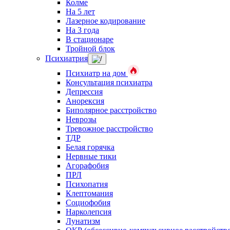
Колме
На 5 лет
Лазерное кодирование
На 3 года
В стационаре
Тройной блок
Психиатрия
Психиатр на дом
Консультация психиатра
Депрессия
Анорексия
Биполярное расстройство
Неврозы
Тревожное расстройство
ТДР
Белая горячка
Нервные тики
Агорафобия
ПРЛ
Психопатия
Клептомания
Социофобия
Нарколепсия
Лунатизм