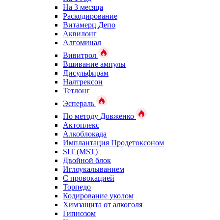
На 3 месяца
Раскодирование
Витамерц Депо
Аквилонг
Алгоминал
Вивитрол
Вшивание ампулы
Дисульфирам
Налтрексон
Тетлонг
Эспераль
По методу Довженко
Актоплекс
Алкоблокада
Имплантация Продетоксоном
SIT (MST)
Двойной блок
Иглоукалыванием
С провокацией
Торпедо
Кодирование уколом
Химзащита от алкоголя
Гипнозом