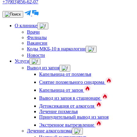
+7(903)856-62-07
О клинике
Врачи
Филиалы
Вакансии
Коды МКБ-10 в наркологии
Новости
Услуги
Вывод из запоя
Капельница от похмелья
Снятие похмельного синдрома
Капельница от запоя
Вывод из запоя в стационаре
Детоксикация от алкоголя
Лечение похмелья
Принудительный вывод из запоя
Экстренное вытрезвление
Лечение алкоголизма