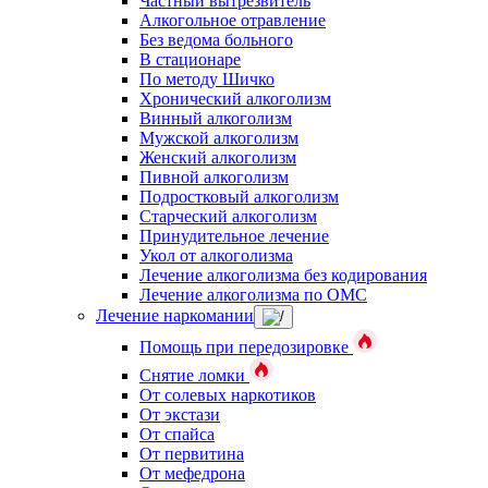
Частный вытрезвитель
Алкогольное отравление
Без ведома больного
В стационаре
По методу Шичко
Хронический алкоголизм
Винный алкоголизм
Мужской алкоголизм
Женский алкоголизм
Пивной алкоголизм
Подростковый алкоголизм
Старческий алкоголизм
Принудительное лечение
Укол от алкоголизма
Лечение алкоголизма без кодирования
Лечение алкоголизма по ОМС
Лечение наркомании
Помощь при передозировке
Снятие ломки
От солевых наркотиков
От экстази
От спайса
От первитина
От мефедрона