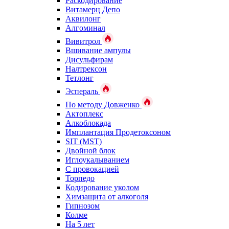
Раскодирование
Витамерц Депо
Аквилонг
Алгоминал
Вивитрол
Вшивание ампулы
Дисульфирам
Налтрексон
Тетлонг
Эспераль
По методу Довженко
Актоплекс
Алкоблокада
Имплантация Продетоксоном
SIT (MST)
Двойной блок
Иглоукалыванием
С провокацией
Торпедо
Кодирование уколом
Химзащита от алкоголя
Гипнозом
Колме
На 5 лет