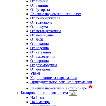
От лирики
От гашиша
От бутирата
Лечение наркомании гипнозом
От фенобарбитала
От трамадола
От опиума
От метамфетамина
От марихуаны
От ЛСД
От кокаина
От кодеина
От кетамина
От амфетамина
От героина
От дезоморфина
От метадона
УБОД
Кодирование от наркомании
Принудительное лечение наркомании
Лечение наркомании в стационаре
Кодирование от алкоголизма
На 1 год
На 3 месяца