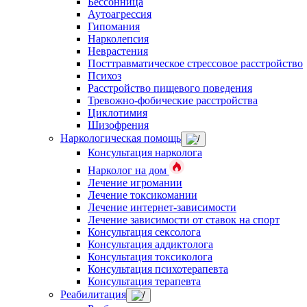
Бессонница
Аутоагрессия
Гипомания
Нарколепсия
Неврастения
Посттравматическое стрессовое расстройство
Психоз
Расстройство пищевого поведения
Тревожно-фобические расстройства
Циклотимия
Шизофрения
Наркологическая помощь
Консультация нарколога
Нарколог на дом
Лечение игромании
Лечение токсикомании
Лечение интернет-зависимости
Лечение зависимости от ставок на спорт
Консультация сексолога
Консультация аддиктолога
Консультация токсиколога
Консультация психотерапевта
Консультация терапевта
Реабилитация