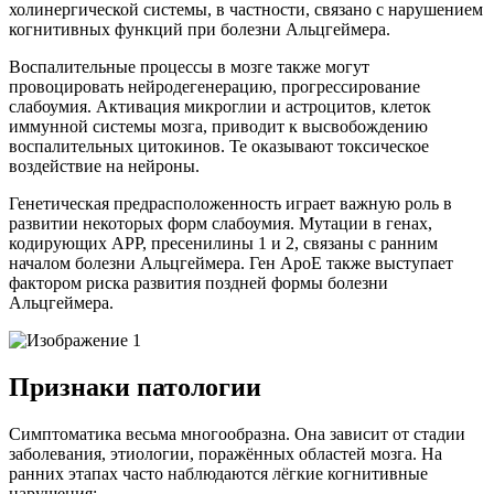
холинергической системы, в частности, связано с нарушением
когнитивных функций при болезни Альцгеймера.
Воспалительные процессы в мозге также могут
провоцировать нейродегенерацию, прогрессирование
слабоумия. Активация микроглии и астроцитов, клеток
иммунной системы мозга, приводит к высвобождению
воспалительных цитокинов. Те оказывают токсическое
воздействие на нейроны.
Генетическая предрасположенность играет важную роль в
развитии некоторых форм слабоумия. Мутации в генах,
кодирующих APP, пресенилины 1 и 2, связаны с ранним
началом болезни Альцгеймера. Ген ApoE также выступает
фактором риска развития поздней формы болезни
Альцгеймера.
Признаки патологии
Симптоматика весьма многообразна. Она зависит от стадии
заболевания, этиологии, поражённых областей мозга. На
ранних этапах часто наблюдаются лёгкие когнитивные
нарушения: