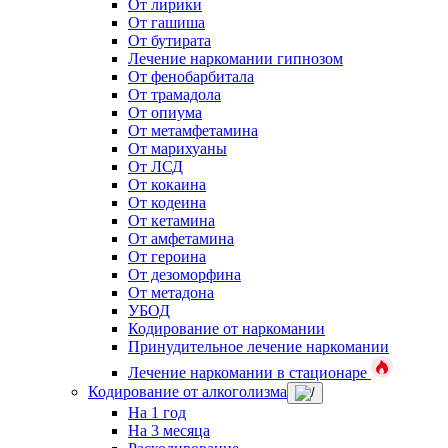
От лирики
От гашиша
От бутирата
Лечение наркомании гипнозом
От фенобарбитала
От трамадола
От опиума
От метамфетамина
От марихуаны
От ЛСД
От кокаина
От кодеина
От кетамина
От амфетамина
От героина
От дезоморфина
От метадона
УБОД
Кодирование от наркомании
Принудительное лечение наркомании
Лечение наркомании в стационаре
Кодирование от алкоголизма
На 1 год
На 3 месяца