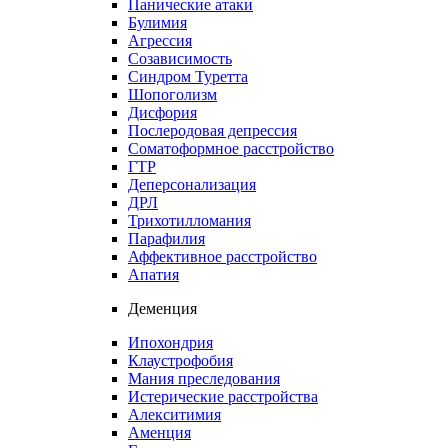
Панические атаки
Булимия
Агрессия
Созависимость
Синдром Туретта
Шопоголизм
Дисфория
Послеродовая депрессия
Соматоформное расстройство
ГТР
Деперсонализация
ДРЛ
Трихотилломания
Парафилия
Аффективное расстройство
Апатия
Деменция
Ипохондрия
Клаустрофобия
Мания преследования
Истерические расстройства
Алекситимия
Аменция