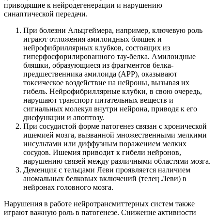
приводящие к нейродегенерации и нарушению
синаптической передачи.
При болезни Альцгеймера, например, ключевую роль
играют отложения амилоидных бляшек и
нейрофибриллярных клубков, состоящих из
гиперфосфорилированного тау-белка. Амилоидные
бляшки, образующиеся из фрагментов белка-
предшественника амилоида (APP), оказывают
токсическое воздействие на нейроны, вызывая их
гибель. Нейрофибриллярные клубки, в свою очередь,
нарушают транспорт питательных веществ и
сигнальных молекул внутри нейрона, приводя к его
дисфункции и апоптозу.
При сосудистой форме патогенез связан с хронической
ишемией мозга, вызванной множественными мелкими
инсультами или диффузным поражением мелких
сосудов. Ишемия приводит к гибели нейронов,
нарушению связей между различными областями мозга.
Деменция с тельцами Леви проявляется наличием
аномальных белковых включений (телец Леви) в
нейронах головного мозга.
Нарушения в работе нейротрансмиттерных систем также
играют важную роль в патогенезе. Снижение активности