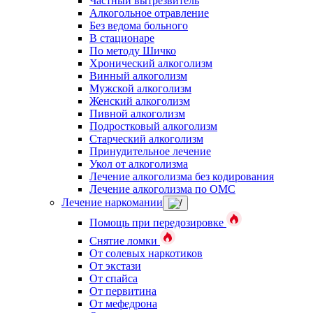
Частный вытрезвитель
Алкогольное отравление
Без ведома больного
В стационаре
По методу Шичко
Хронический алкоголизм
Винный алкоголизм
Мужской алкоголизм
Женский алкоголизм
Пивной алкоголизм
Подростковый алкоголизм
Старческий алкоголизм
Принудительное лечение
Укол от алкоголизма
Лечение алкоголизма без кодирования
Лечение алкоголизма по ОМС
Лечение наркомании
Помощь при передозировке
Снятие ломки
От солевых наркотиков
От экстази
От спайса
От первитина
От мефедрона