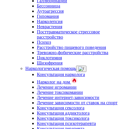
Галлюцинации
Бессонница
Аутоагрессия
Гипомания
Нарколепсия
Неврастения
Посттравматическое стрессовое
расстройство
Психоз
Расстройство пищевого поведения
Тревожно-фобические расстройства
Циклотимия
Шизофрения
Наркологическая помощь
Консультация нарколога
Нарколог на дом
Лечение игромании
Лечение токсикомании
Лечение интернет-зависимости
Лечение зависимости от ставок на спорт
Консультация сексолога
Консультация аддиктолога
Консультация токсиколога
Консультация психотерапевта
Консультация терапевта