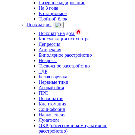
Лазерное кодирование
На 3 года
В стационаре
Тройной блок
Психиатрия
Психиатр на дом
Консультация психиатра
Депрессия
Анорексия
Биполярное расстройство
Неврозы
Тревожное расстройство
ТДР
Белая горячка
Нервные тики
Агорафобия
ПРЛ
Психопатия
Клептомания
Социофобия
Нарколепсия
Лунатизм
ОКР (обсессивно-компульсивное
расстройство)