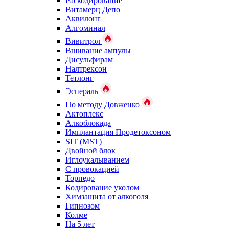
Раскодирование
Витамерц Депо
Аквилонг
Алгоминал
Вивитрол
Вшивание ампулы
Дисульфирам
Налтрексон
Тетлонг
Эспераль
По методу Довженко
Актоплекс
Алкоблокада
Имплантация Продетоксоном
SIT (MST)
Двойной блок
Иглоукалыванием
С провокацией
Торпедо
Кодирование уколом
Химзащита от алкоголя
Гипнозом
Колме
На 5 лет