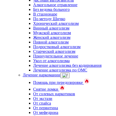
Частный вытрезвитель
Алкогольное отравление
Без ведома больного
В стационаре
По методу Шичко
Хронический алкоголизм
Винный алкоголизм
Мужской алкоголизм
Женский алкоголизм
Пивной алкоголизм
Подростковый алкоголизм
Старческий алкоголизм
Принудительное лечение
Укол от алкоголизма
Лечение алкоголизма без кодирования
Лечение алкоголизма по ОМС
Лечение наркомании
Помощь при передозировке
Снятие ломки
От солевых наркотиков
От экстази
От спайса
От первитина
От мефедрона