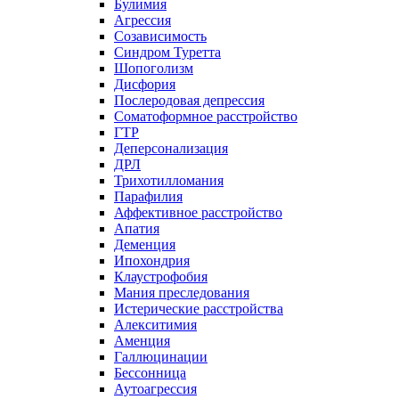
Булимия
Агрессия
Созависимость
Синдром Туретта
Шопоголизм
Дисфория
Послеродовая депрессия
Соматоформное расстройство
ГТР
Деперсонализация
ДРЛ
Трихотилломания
Парафилия
Аффективное расстройство
Апатия
Деменция
Ипохондрия
Клаустрофобия
Мания преследования
Истерические расстройства
Алекситимия
Аменция
Галлюцинации
Бессонница
Аутоагрессия