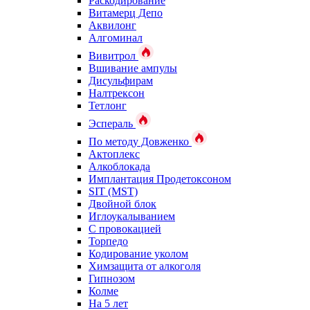
Раскодирование
Витамерц Депо
Аквилонг
Алгоминал
Вивитрол
Вшивание ампулы
Дисульфирам
Налтрексон
Тетлонг
Эспераль
По методу Довженко
Актоплекс
Алкоблокада
Имплантация Продетоксоном
SIT (MST)
Двойной блок
Иглоукалыванием
С провокацией
Торпедо
Кодирование уколом
Химзащита от алкоголя
Гипнозом
Колме
На 5 лет