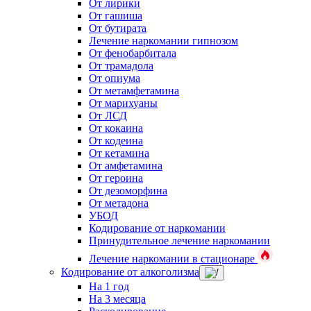
От лирики
От гашиша
От бутирата
Лечение наркомании гипнозом
От фенобарбитала
От трамадола
От опиума
От метамфетамина
От марихуаны
От ЛСД
От кокаина
От кодеина
От кетамина
От амфетамина
От героина
От дезоморфина
От метадона
УБОД
Кодирование от наркомании
Принудительное лечение наркомании
Лечение наркомании в стационаре
Кодирование от алкоголизма
На 1 год
На 3 месяца