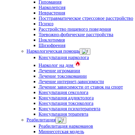
Гипомания
Нарколепсия
Неврастения
Посттравматическое стрессовое расстройство
Психоз
Расстройство пищевого поведения
Тревожно-фобические расстройства
Циклотимия
Шизофрения
Наркологическая помощь
Консультация нарколога
Нарколог на дом
Лечение игромании
Лечение токсикомании
Лечение интернет-зависимости
Лечение зависимости от ставок на спорт
Консультация сексолога
Консультация аддиктолога
Консультация токсиколога
Консультация психотерапевта
Консультация терапевта
Реабилитация
Реабилитация наркоманов
Миннесотская модель