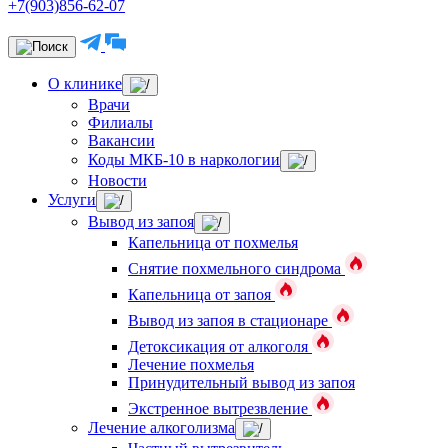
+7(903)856-62-07
О клинике
Врачи
Филиалы
Вакансии
Коды МКБ-10 в наркологии
Новости
Услуги
Вывод из запоя
Капельница от похмелья
Снятие похмельного синдрома
Капельница от запоя
Вывод из запоя в стационаре
Детоксикация от алкоголя
Лечение похмелья
Принудительный вывод из запоя
Экстренное вытрезвление
Лечение алкоголизма