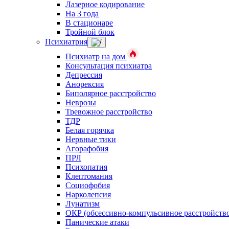
Лазерное кодирование
На 3 года
В стационаре
Тройной блок
Психиатрия
Психиатр на дом
Консультация психиатра
Депрессия
Анорексия
Биполярное расстройство
Неврозы
Тревожное расстройство
ТДР
Белая горячка
Нервные тики
Агорафобия
ПРЛ
Психопатия
Клептомания
Социофобия
Нарколепсия
Лунатизм
ОКР (обсессивно-компульсивное расстройств
Панические атаки