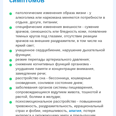
симптомов
патологические изменения образа жизни - у
алкоголика или наркомана меняются потребности в
отдыхе, досуге, питании;
специфические изменения внешности - сужение
зрачков, синюшность или бледность кожи, появление
темных кругов под глазами, отсутствие реакции
зрачков на внешние раздражители, в том числе на
яркий свет;
учащенное сердцебиение, нарушение дыхательной
функции;
резкие перепады артериального давления;
снижение когнитивных функций организма -
ухудшение памяти и концентрации внимания,
замедление речи;
расстройство сна - бессонница, кошмарные
сновидения, сонливое состояние днем;
заболевания органов системы пищеварения,
сопровождающиеся вздутием живота, тошнотой и
рвотой, болями в желудке;
психоэмоциональное расстройство - повышенная
тревожность, раздражительность, иррациональный
страх и фобии, неряшливость,
апатия
, потеря
интереса к окружающему миру и предыдущим