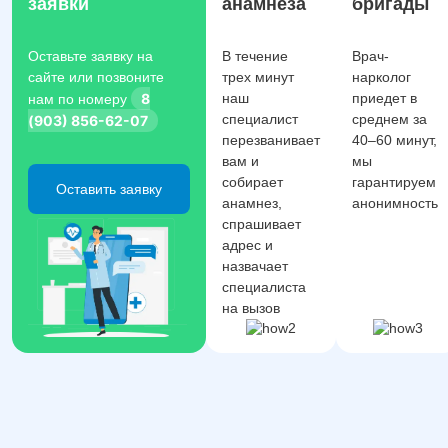
заявки
анамнеза
бригады
Оставьте заявку на
В течение
Врач-
сайте или позвоните
трех минут
нарколог
8
наш
приедет в
нам по номеру
специалист
среднем за
(903) 856-62-07
перезванивает
40–60 минут,
вам и
мы
собирает
гарантируем
Оставить заявку
анамнез,
анонимность
спрашивает
адрес и
назвачает
специалиста
на вызов