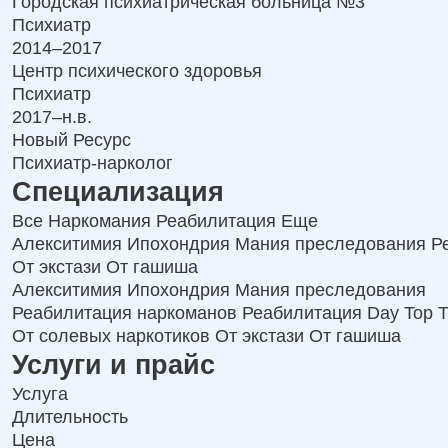
Городская психиатрическая больница №3
Психиатр
2014–2017
Центр психического здоровья
Психиатр
2017–н.в.
Новый Ресурс
Психиатр‑нарколог
Специализация
Все
Наркомания
Реабилитация
Еще
Алекситимия
Ипохондрия
Мания преследования
Р
От экстази
От гашиша
Алекситимия
Ипохондрия
Мания преследования
Реабилитация наркоманов
Реабилитация Day Top
Т
От солевых наркотиков
От экстази
От гашиша
Услуги и прайс
Услуга
Длительность
Цена