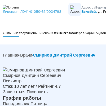
Адрес call-цент
Лицензия: Л041-01050-61/0034798
Белебей,
ул. Р
О клинике
Услуги
Цены
Лицензии
Отзывы
Фотогалерея
Акции
FAQ
Кон
Вывод из запоя
Лечение алкоголизма
Главная
Врачи
Смирнов Дмитрий Сергеевич
Лечение наркомании
Коды МКБ-10 в наркологии
Кодирование от алкоголизма
Смирнов Дмитрий Сергеевич
Психиатрия
Психиатр
Наркологическая помощь
Стаж 10 лет лет / Рейтинг 4.7
Записаться
Позвонить
Реабилитация
График работы
Капельницы
Понедельник-Пятница