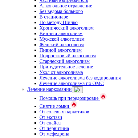
Частный вытрезвитель
Алкогольное отравление
Без ведома больного
В стационаре
По методу Шичко
Хронический алкоголизм
Винный алкоголизм
Мужской алкоголизм
Женский алкоголизм
Пивной алкоголизм
Подростковый алкоголизм
Старческий алкоголизм
Принудительное лечение
Укол от алкоголизма
Лечение алкоголизма без кодирования
Лечение алкоголизма по ОМС
Лечение наркомании
Помощь при передозировке
Снятие ломки
От солевых наркотиков
От экстази
От спайса
От первитина
От мефедрона