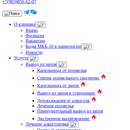
+7(903)856-62-07
О клинике
Врачи
Филиалы
Вакансии
Коды МКБ-10 в наркологии
Новости
Услуги
Вывод из запоя
Капельница от похмелья
Снятие похмельного синдрома
Капельница от запоя
Вывод из запоя в стационаре
Детоксикация от алкоголя
Лечение похмелья
Принудительный вывод из запоя
Экстренное вытрезвление
Лечение алкоголизма