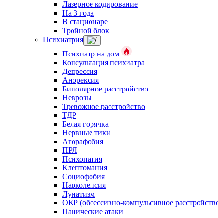
Лазерное кодирование
На 3 года
В стационаре
Тройной блок
Психиатрия
Психиатр на дом
Консультация психиатра
Депрессия
Анорексия
Биполярное расстройство
Неврозы
Тревожное расстройство
ТДР
Белая горячка
Нервные тики
Агорафобия
ПРЛ
Психопатия
Клептомания
Социофобия
Нарколепсия
Лунатизм
ОКР (обсессивно-компульсивное расстройств
Панические атаки