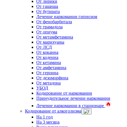
От лирики
От гашиша
От бутирата
Лечение наркомании гипнозом
От фенобарбитала
От трамадола
От опиума
От метамфетамина
От марихуаны
От ЛСД
От кокаина
От кодеина
От кетамина
От амфетамина
От героина
От дезоморфина
От метадона
УБОД
Кодирование от наркомании
Принудительное лечение наркомании
Лечение наркомании в стационаре
Кодирование от алкоголизма
На 1 год
На 3 месяца