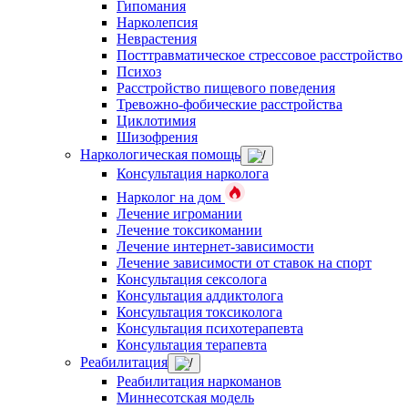
Гипомания
Нарколепсия
Неврастения
Посттравматическое стрессовое расстройство
Психоз
Расстройство пищевого поведения
Тревожно-фобические расстройства
Циклотимия
Шизофрения
Наркологическая помощь
Консультация нарколога
Нарколог на дом
Лечение игромании
Лечение токсикомании
Лечение интернет-зависимости
Лечение зависимости от ставок на спорт
Консультация сексолога
Консультация аддиктолога
Консультация токсиколога
Консультация психотерапевта
Консультация терапевта
Реабилитация
Реабилитация наркоманов
Миннесотская модель