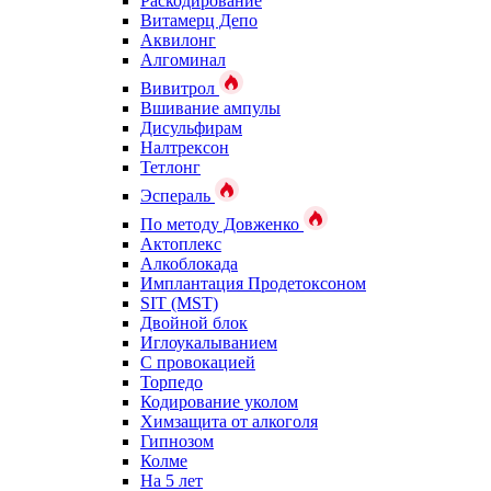
Раскодирование
Витамерц Депо
Аквилонг
Алгоминал
Вивитрол
Вшивание ампулы
Дисульфирам
Налтрексон
Тетлонг
Эспераль
По методу Довженко
Актоплекс
Алкоблокада
Имплантация Продетоксоном
SIT (MST)
Двойной блок
Иглоукалыванием
С провокацией
Торпедо
Кодирование уколом
Химзащита от алкоголя
Гипнозом
Колме
На 5 лет