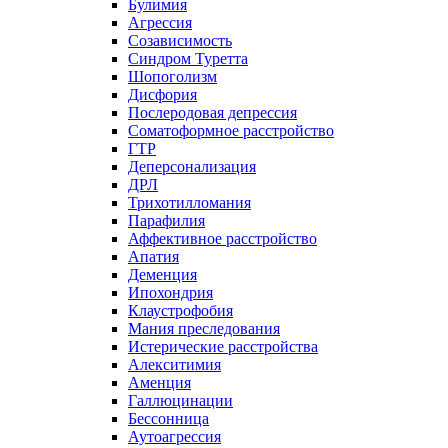
Булимия
Агрессия
Созависимость
Синдром Туретта
Шопоголизм
Дисфория
Послеродовая депрессия
Соматоформное расстройство
ГТР
Деперсонализация
ДРЛ
Трихотилломания
Парафилия
Аффективное расстройство
Апатия
Деменция
Ипохондрия
Клаустрофобия
Мания преследования
Истерические расстройства
Алекситимия
Аменция
Галлюцинации
Бессонница
Аутоагрессия