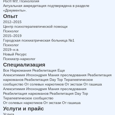
РостГМУ, Психология
Актуальная аккредитация подтверждена в разделе
«Документы».
Опыт
2012–2015
Центр психотерапевтической помощи
Психолог
2015–2019
Городская психиатрическая больница №1
Психолог
2019–н.в.
Новый Ресурс
Психиатр‑нарколог
Специализация
Все
Наркомания
Реабилитация
Еще
Алекситимия
Ипохондрия
Мания преследования
Реабилитация
наркоманов
Реабилитация Day Top
Терапевтическое
сообщество
От солевых наркотиков
От экстази
От гашиша
Алекситимия
Ипохондрия
Мания преследования
Реабилитация наркоманов
Реабилитация Day Top
Терапевтическое сообщество
От солевых наркотиков
От экстази
От гашиша
Услуги и прайс
Услуга