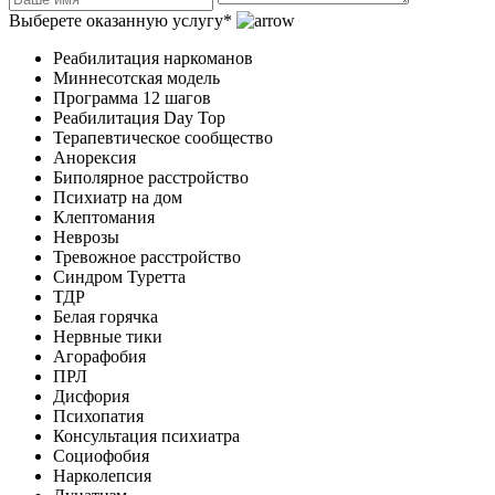
Выберете оказанную услугу*
Реабилитация наркоманов
Миннесотская модель
Программа 12 шагов
Реабилитация Day Top
Терапевтическое сообщество
Анорексия
Биполярное расстройство
Психиатр на дом
Клептомания
Неврозы
Тревожное расстройство
Синдром Туретта
ТДР
Белая горячка
Нервные тики
Агорафобия
ПРЛ
Дисфория
Психопатия
Консультация психиатра
Социофобия
Нарколепсия