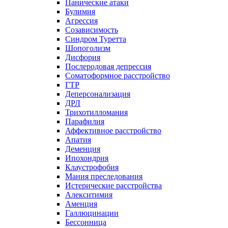
Панические атаки
Булимия
Агрессия
Созависимость
Синдром Туретта
Шопоголизм
Дисфория
Послеродовая депрессия
Соматоформное расстройство
ГТР
Деперсонализация
ДРЛ
Трихотилломания
Парафилия
Аффективное расстройство
Апатия
Деменция
Ипохондрия
Клаустрофобия
Мания преследования
Истерические расстройства
Алекситимия
Аменция
Галлюцинации
Бессонница