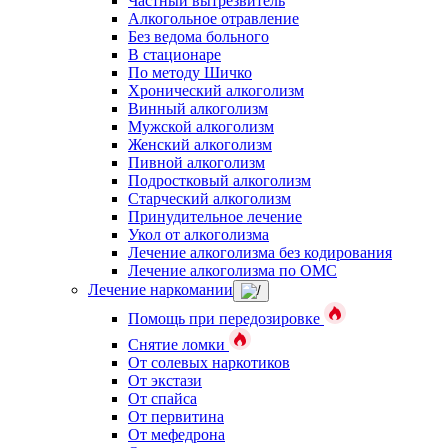
Частный вытрезвитель
Алкогольное отравление
Без ведома больного
В стационаре
По методу Шичко
Хронический алкоголизм
Винный алкоголизм
Мужской алкоголизм
Женский алкоголизм
Пивной алкоголизм
Подростковый алкоголизм
Старческий алкоголизм
Принудительное лечение
Укол от алкоголизма
Лечение алкоголизма без кодирования
Лечение алкоголизма по ОМС
Лечение наркомании
Помощь при передозировке
Снятие ломки
От солевых наркотиков
От экстази
От спайса
От первитина
От мефедрона