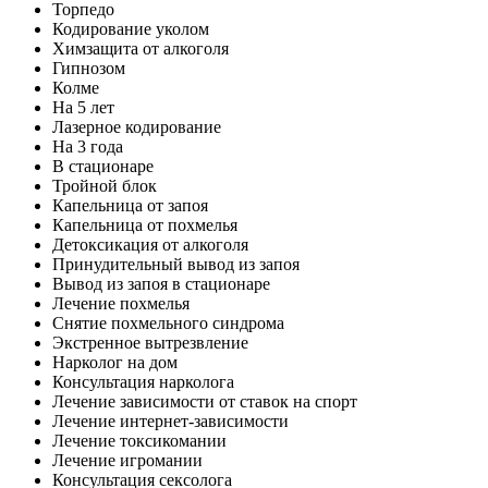
Торпедо
Кодирование уколом
Химзащита от алкоголя
Гипнозом
Колме
На 5 лет
Лазерное кодирование
На 3 года
В стационаре
Тройной блок
Капельница от запоя
Капельница от похмелья
Детоксикация от алкоголя
Принудительный вывод из запоя
Вывод из запоя в стационаре
Лечение похмелья
Снятие похмельного синдрома
Экстренное вытрезвление
Нарколог на дом
Консультация нарколога
Лечение зависимости от ставок на спорт
Лечение интернет-зависимости
Лечение токсикомании
Лечение игромании
Консультация сексолога