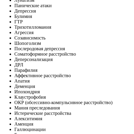
Лунатизм
Панические атаки
Депрессия
Булимия
ГТР
Трихотилломания
Агрессия
Созависимость
Шопоголизм
Послеродовая депрессия
Соматоформное расстройство
Деперсонализация
ДРЛ
Парафилия
Аффективное расстройство
Апатия
Деменция
Ипохондрия
Клаустрофобия
ОКР (обсессивно-компульсивное расстройство)
Мания преследования
Истерические расстройства
Алекситимия
Аменция
Галлюцинации