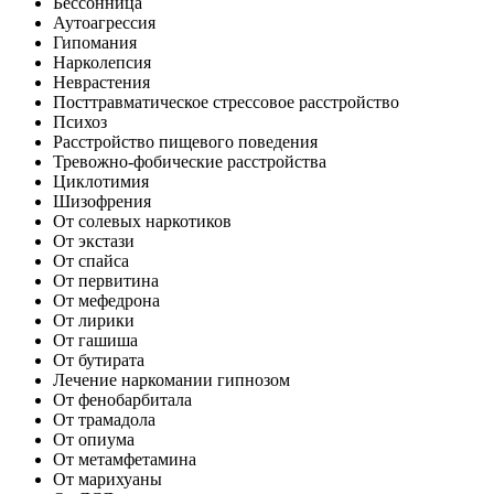
Бессонница
Аутоагрессия
Гипомания
Нарколепсия
Неврастения
Посттравматическое стрессовое расстройство
Психоз
Расстройство пищевого поведения
Тревожно-фобические расстройства
Циклотимия
Шизофрения
От солевых наркотиков
От экстази
От спайса
От первитина
От мефедрона
От лирики
От гашиша
От бутирата
Лечение наркомании гипнозом
От фенобарбитала
От трамадола
От опиума
От метамфетамина
От марихуаны