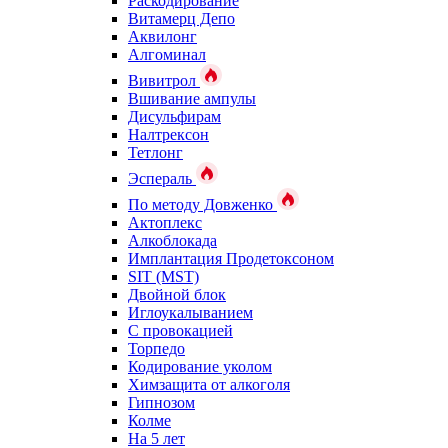
Раскодирование
Витамерц Депо
Аквилонг
Алгоминал
Вивитрол
Вшивание ампулы
Дисульфирам
Налтрексон
Тетлонг
Эспераль
По методу Довженко
Актоплекс
Алкоблокада
Имплантация Продетоксоном
SIT (MST)
Двойной блок
Иглоукалыванием
С провокацией
Торпедо
Кодирование уколом
Химзащита от алкоголя
Гипнозом
Колме
На 5 лет