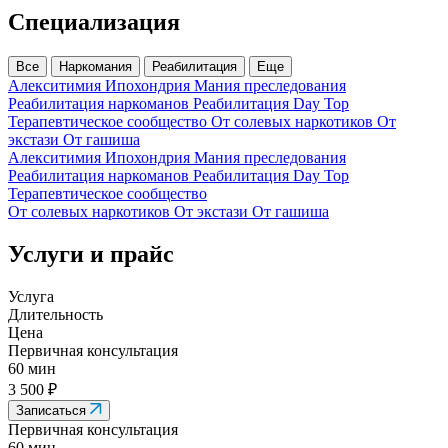
Специализация
Все
Наркомания
Реабилитация
Еще
Алекситимия
Ипохондрия
Мания преследования
Реабилитация наркоманов
Реабилитация Day Top
Терапевтическое сообщество
От солевых наркотиков
От
экстази
От гашиша
Алекситимия
Ипохондрия
Мания преследования
Реабилитация наркоманов
Реабилитация Day Top
Терапевтическое сообщество
От солевых наркотиков
От экстази
От гашиша
Услуги и прайс
Услуга
Длительность
Цена
Первичная консультация
60 мин
3 500 ₽
Записаться
Первичная консультация
60 мин