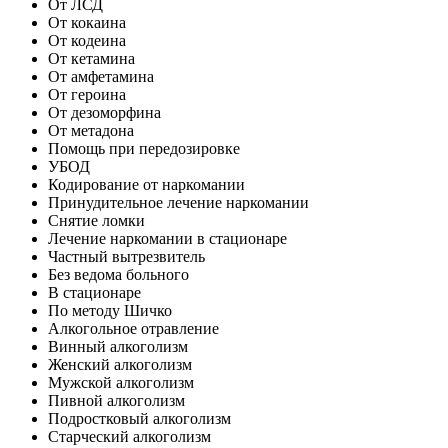
От ЛСД
От кокаина
От кодеина
От кетамина
От амфетамина
От героина
От дезоморфина
От метадона
Помощь при передозировке
УБОД
Кодирование от наркомании
Принудительное лечение наркомании
Снятие ломки
Лечение наркомании в стационаре
Частный вытрезвитель
Без ведома больного
В стационаре
По методу Шичко
Алкогольное отравление
Винный алкоголизм
Женский алкоголизм
Мужской алкоголизм
Пивной алкоголизм
Подростковый алкоголизм
Старческий алкоголизм