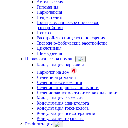
Аутоагрессия
Гипомания
Нарколепсия
Неврастения
Посттравматическое стрессовое
расстройство
Психоз
Расстройство пищевого поведения
Тревожно-фобические расстройства
Циклотимия
Шизофрения
Наркологическая помощь
Консультация нарколога
Нарколог на дом
Лечение игромании
Лечение токсикомании
Лечение интернет-зависимости
Лечение зависимости от ставок на спорт
Консультация сексолога
Консультация аддиктолога
Консультация токсиколога
Консультация психотерапевта
Консультация терапевта
Реабилитация