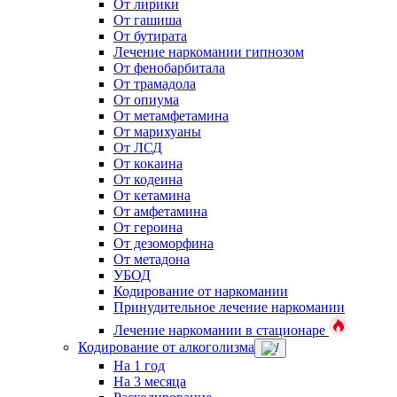
От лирики
От гашиша
От бутирата
Лечение наркомании гипнозом
От фенобарбитала
От трамадола
От опиума
От метамфетамина
От марихуаны
От ЛСД
От кокаина
От кодеина
От кетамина
От амфетамина
От героина
От дезоморфина
От метадона
УБОД
Кодирование от наркомании
Принудительное лечение наркомании
Лечение наркомании в стационаре
Кодирование от алкоголизма
На 1 год
На 3 месяца