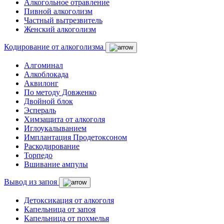
Алкогольное отравление
Пивной алкоголизм
Частный вытрезвитель
Женский алкоголизм
Кодирование от алкоголизма
Алгоминал
Алкоблокада
Аквилонг
По методу Довженко
Двойной блок
Эспераль
Химзащита от алкоголя
Иглоукалыванием
Имплантация Продетоксоном
Раскодирование
Торпедо
Вшивание ампулы
Вывод из запоя
Детоксикация от алкоголя
Капельница от запоя
Капельница от похмелья