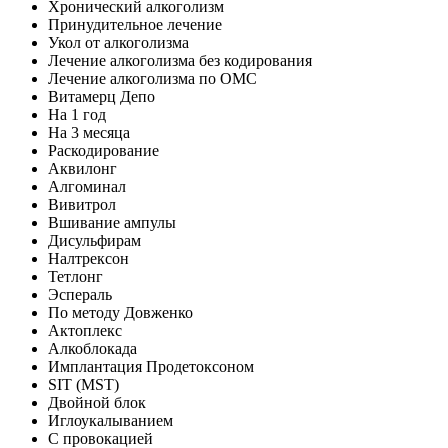
Хронический алкоголизм
Принудительное лечение
Укол от алкоголизма
Лечение алкоголизма без кодирования
Лечение алкоголизма по ОМС
Витамерц Депо
На 1 год
На 3 месяца
Раскодирование
Аквилонг
Алгоминал
Вивитрол
Вшивание ампулы
Дисульфирам
Налтрексон
Тетлонг
Эспераль
По методу Довженко
Актоплекс
Алкоблокада
Имплантация Продетоксоном
SIT (MST)
Двойной блок
Иглоукалыванием
С провокацией