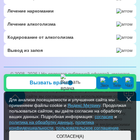
Лечение наркомании
Лечение алкоголизма
Кодирование от алкоголизма
Вывод из запоя
© 2008- 2026 | Не является публичной офертой, имеются
противопоказания, проконсультируйтесь с врачом. 18+.
Вызвать врача
Все права на сайт принадлежат частной коммерческой
компании. На сайте не размещается реклама. Оставаясь на
нашем сайте вы соглашаетесь на использование cookies.
Для анализа посещаемости и улучшения сайта мы
Медицинская помощь оказывается в домашних условиях по
применяем файлы cookie и
Яндекс.Метрику
. Продолжая
адресу и месту нахождения пациента и месту вызова врача.
пользоваться сайтом, вы даёте согласие на обработку
Консультационные услуги, оказываемые по телефону,
ваших данных. Подробная информация:
согласие
и
мессенджерам и в соц.сетях носят исключительно
политика на обработку данных
,
политика
информационный характер и не являются медицинскими
конфиденциальности
,
пользовательское соглашение
.
услугами. * Медицинская деятельность оказывается по адресу
лицензии.
СОГЛАСЕН(А)