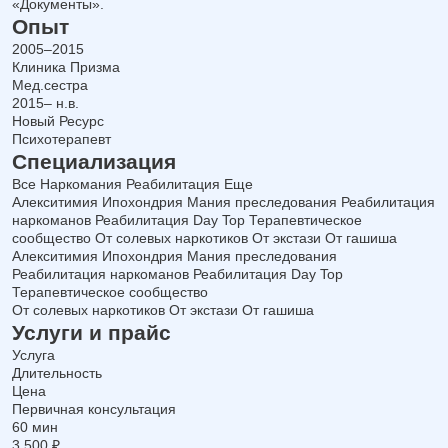
«Документы».
Опыт
2005–2015
Клиника Призма
Мед.сестра
2015– н.в.
Новый Ресурс
Психотерапевт
Специализация
Все
Наркомания
Реабилитация
Еще
Алекситимия
Ипохондрия
Мания преследования
Реабилитация
наркоманов
Реабилитация Day Top
Терапевтическое
сообщество
От солевых наркотиков
От экстази
От гашиша
Алекситимия
Ипохондрия
Мания преследования
Реабилитация наркоманов
Реабилитация Day Top
Терапевтическое сообщество
От солевых наркотиков
От экстази
От гашиша
Услуги и прайс
Услуга
Длительность
Цена
Первичная консультация
60 мин
3 500 ₽